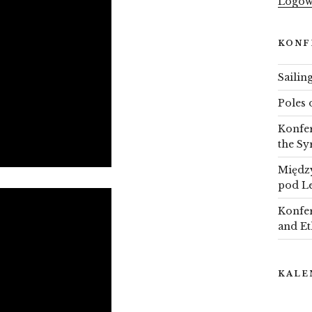
Logow
KONF
Sailin
Poles 
Konfer
the Sy
Między
pod L
Konfer
and Et
KALE