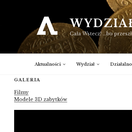
Przejdź
do
treści
WYDZIA
Cała Wstecz! …bo przeszł
Aktualności
Wydział
Działalno
GALERIA
Filmy
Modele 3D zabytków