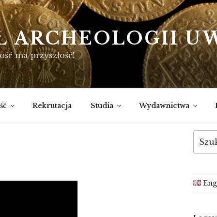
Ł ARCHEOLOGII U
ość ma przyszłość!
ść
Rekrutacja
Studia
Wydawnictwa
Szukaj
Eng