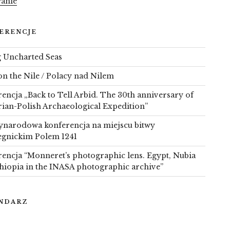
anie
ERENCJE
g Uncharted Seas
on the Nile / Polacy nad Nilem
encja „Back to Tell Arbid. The 30th anniversary of
rian-Polish Archaeological Expedition”
narodowa konferencja na miejscu bitwy
egnickim Polem 1241
encja “Monneret’s photographic lens. Egypt, Nubia
hiopia in the INASA photographic archive”
NDARZ