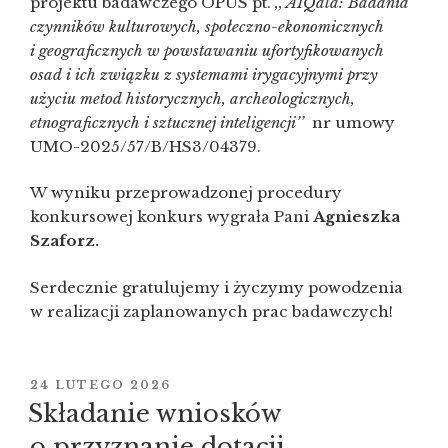
projektu badawczego OPUS pt.
,, AIQala: Badania
czynników kulturowych, społeczno-ekonomicznych
i geograficznych w powstawaniu ufortyfikowanych
osad i ich związku z systemami irygacyjnymi przy
użyciu metod historycznych, archeologicznych,
etnograficznych i sztucznej inteligencji’’
nr umowy
UMO-2025/57/B/HS3/04379.
W wyniku przeprowadzonej procedury
konkursowej konkurs wygrała Pani
Agnieszka
Szaforz.
Serdecznie gratulujemy i życzymy powodzenia
w realizacji zaplanowanych prac badawczych!
OPUBLIKOWANE
24 LUTEGO 2026
W
Składanie wniosków
o przyznanie dotacji