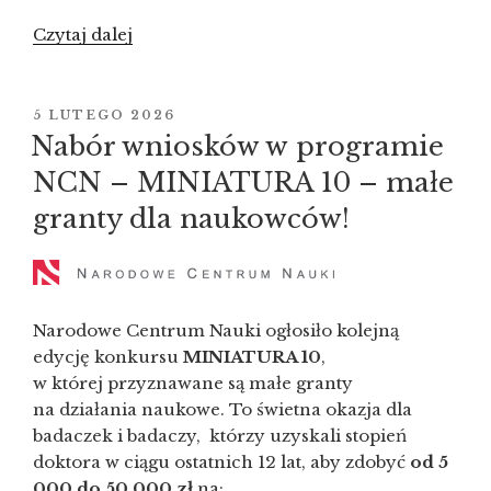
Czytaj dalej
„Składanie
wniosków
o przyznanie
dotacji
OPUBLIKOWANE
5 LUTEGO 2026
W
na utrzymanie
Nabór wniosków w programie
aparatury
NCN – MINIATURA 10 – małe
naukowo-
granty dla naukowców!
badawczej,
stanowiska
badawczego
oraz specjalnej
infrastruktury
Narodowe Centrum Nauki ogłosiło kolejną
informatycznej
edycję konkursu
MINIATURA 10
,
na 2027 r.”
w której przyznawane są małe granty
na działania naukowe. To świetna okazja dla
badaczek i badaczy, którzy uzyskali stopień
doktora w ciągu ostatnich 12 lat, aby zdobyć
od 5
000 do 50 000 zł
na: