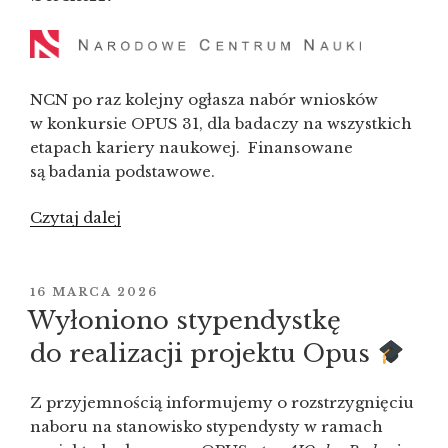
NCN po raz kolejny ogłasza nabór wniosków
w konkursie OPUS 31, dla badaczy na wszystkich
etapach kariery naukowej. Finansowane
są badania podstawowe.
Czytaj dalej
„OPUS
31
–
otwarty
OPUBLIKOWANE
16 MARCA 2026
W
nabór
Wyłoniono stypendystkę
wniosków
do realizacji projektu Opus
na finansowanie
badań!”
Z przyjemnością informujemy o rozstrzygnięciu
naboru na stanowisko stypendysty w ramach