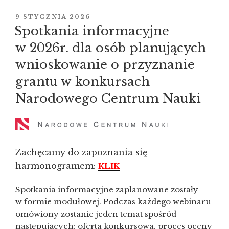
w ramach
akcji
OPUBLIKOWANE
9 STYCZNIA 2026
W
Marii
Spotkania informacyjne
Skłodowskiej-
w 2026r. dla osób planujących
Curie
wnioskowanie o przyznanie
programu
Horyzont
grantu w konkursach
Europa”
Narodowego Centrum Nauki
Zachęcamy do zapoznania się
harmonogramem:
KLIK
Spotkania informacyjne zaplanowane zostały
w formie modułowej. Podczas każdego webinaru
omówiony zostanie jeden temat spośród
następujących: oferta konkursowa, proces oceny