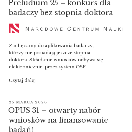
Preludium 25 – konkurs dla
badaczy bez stopnia doktora
Zachęcamy do aplikowania badaczy,
którzy nie posiadają jeszcze stopnia
doktora. Składanie wniosków odbywa się
elektronicznie, przez system OSF.
Czytaj dalej
„Preludium
25
–
konkurs
OPUBLIKOWANE
25 MARCA 2026
W
dla
OPUS 31 – otwarty nabór
badaczy
wniosków na finansowanie
bez stopnia
badań!
doktora”