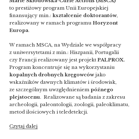
Marie Skłodowska-Curie Actions (MSCA)
to prestiżowy program Unii Europejskiej
finansujący min.:
kształcenie doktorantów
,
realizowany w ramach programu
Horyzont
Europa
.
W ramach MSCA, na Wydziale we współpracy
z uniwersytetami z min.: Hiszpanii, Portugalii
czy Francji realizowany jest projekt
PALPROX.
Program koncentruje się na wykorzystaniu
kopalnych drobnych kręgowców
jako
wskaźników dawnych klimatów i środowisk,
ze szczególnym uwzględnieniem
późnego
plejstocenu
. Realizowane są badania z zakresu
archeologii, paleontologii, zoologii, paleoklimatu,
metod ilościowych i teledetekcji.
Czytaj dalej
„Rekrutacja
doktorantów