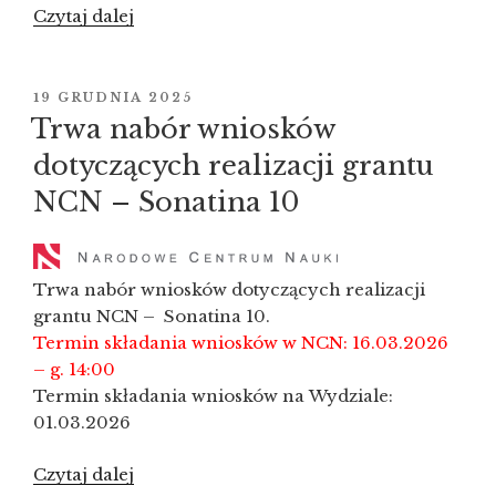
Czytaj dalej
„Kolejne
granty
przyznane!”
OPUBLIKOWANE
19 GRUDNIA 2025
W
Trwa nabór wniosków
dotyczących realizacji grantu
NCN – Sonatina 10
Trwa nabór wniosków dotyczących realizacji
grantu NCN – Sonatina 10.
Termin składania wniosków w NCN: 16.03.2026
– g. 14:00
Termin składania wniosków na Wydziale:
01.03.2026
Czytaj dalej
„Trwa