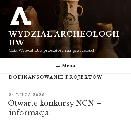
Przejdź
do
treści
WYDZIAŁ ARCHEOLOGII
UW
Cała Wstecz! …bo przeszłość ma przyszłość!
Menu
DOFINANSOWANIE PROJEKTÓW
OPUBLIKOWANE
24 LIPCA 2026
W
Otwarte konkursy NCN –
informacja