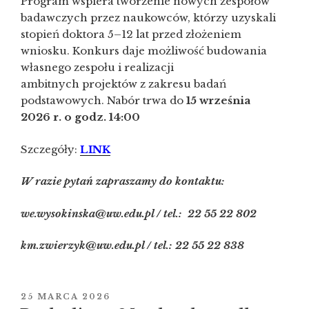
Program wspiera tworzenie nowych zespołów
badawczych przez naukowców, którzy uzyskali
stopień doktora 5–12 lat przed złożeniem
wniosku. Konkurs daje możliwość budowania
własnego zespołu i realizacji
ambitnych projektów z zakresu badań
podstawowych. Nabór trwa do
15 września
2026 r. o godz. 14:00
Szczegóły:
LINK
W razie pytań zapraszamy do kontaktu:
we.wysokinska@uw.edu.pl / tel.: 22 55 22 802
km.zwierzyk@uw.edu.pl / tel.: 22 55 22 838
OPUBLIKOWANE
25 MARCA 2026
W