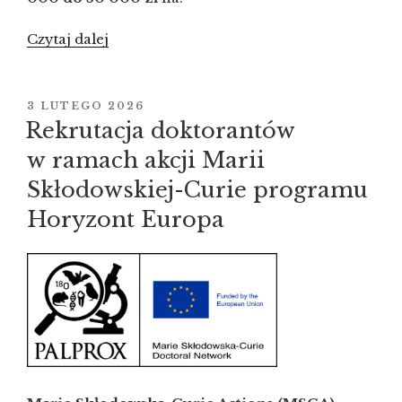
Czytaj dalej
„Nabór
wniosków
w programie
NCN
OPUBLIKOWANE
3 LUTEGO 2026
W
–
Rekrutacja doktorantów
MINIATURA
w ramach akcji Marii
10
Skłodowskiej-Curie programu
–
małe
Horyzont Europa
granty
dla
naukowców!”