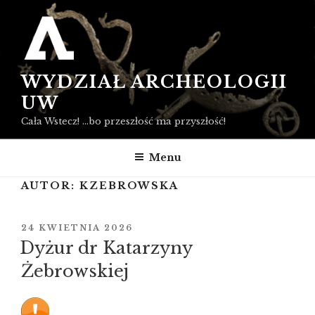
Przejdź
do
treści
WYDZIAŁ ARCHEOLOGII
UW
Cała Wstecz! …bo przeszłość ma przyszłość!
Menu
AUTOR:
KZEBROWSKA
OPUBLIKOWANE
24 KWIETNIA 2026
W
Dyżur dr Katarzyny
Żebrowskiej