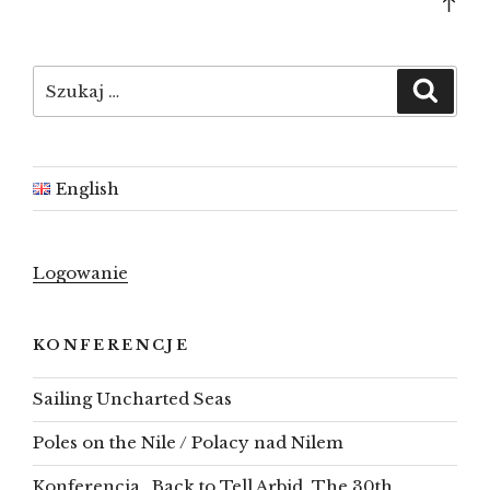
Bac
to
top
Szukaj:
Szuka
English
Logowanie
KONFERENCJE
Sailing Uncharted Seas
Poles on the Nile / Polacy nad Nilem
Konferencja „Back to Tell Arbid. The 30th