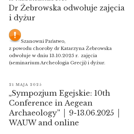
Conference
W
Dr Żebrowska odwołuje zajęcia
of
i dyżur
the
Faculty
of
Archaeology,
Szanowni Państwo,
University
z powodu choroby dr Katarzyna Żebrowska
of
odwołuje w dniu 13.10.2025 r. zajęcia
Warsaw,
(seminarium Archeologia Grecji) i dyżur.
“Przeszłość
ma przyszłość!/The
Past
OPUBLIKOWANE
21 MAJA 2025
Has
W
„Sympozjum Egejskie: 10th
a Future!”,
Conference in Aegean
Warsaw,
Archaeology” │ 9-13.06.2025 │
13-
17
WAUW and online
April
2026)”