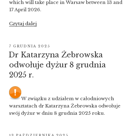
which will take place in Warsaw between 13 and
17 April 2026.
Czytaj dalej
„Call
for
Papers
for
OPUBLIKOWANE
7 GRUDNIA 2025
W
“Prehistoric
Dr Katarzyna Żebrowska
Textile
odwołuje dyżur 8 grudnia
Tool
2025 r.
Kits:
From
the
Baltic
W związku z udziałem w całodniowych
to the
warsztatach dr Katarzyna Żebrowska odwołuje
Mediterranean”
swój dyżur w dniu 8 grudnia 2025 roku.
session
(7th
Scientific
OPUBLIKOWANE
13 PAŹDZIERNIKA 2025