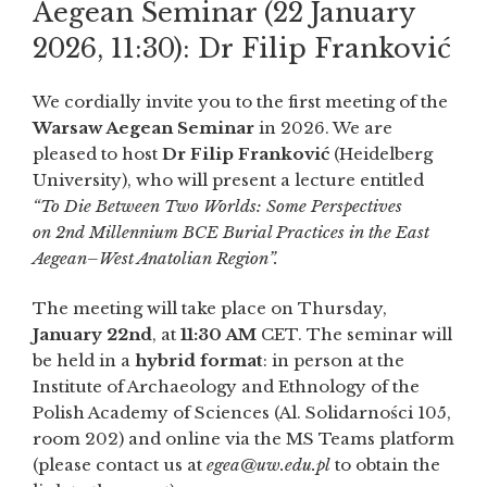
Aegean Seminar (22 January
2026, 11:30): Dr Filip Franković
We cordially invite you to the first meeting of the
Warsaw Aegean Seminar
in 2026. We are
pleased to host
Dr Filip Franković
(Heidelberg
University), who will present a lecture entitled
“To Die Between Two Worlds: Some Perspectives
on 2nd Millennium BCE Burial Practices in the East
Aegean–West Anatolian Region”.
The meeting will take place on Thursday,
January 22nd
, at
11:30 AM
CET. The seminar will
be held in a
hybrid format
: in person at the
Institute of Archaeology and Ethnology of the
Polish Academy of Sciences (Al. Solidarności 105,
room 202) and online via the MS Teams platform
(please contact us at
egea@uw.edu.pl
to obtain the