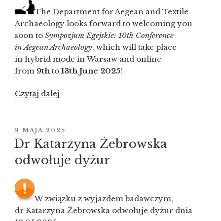
The Department for Aegean and Textile
Archaeology looks forward to welcoming you
soon to
Sympozjum Egejskie: 10th Conference
in Aegean Archaeology
, which will take place
in hybrid mode in Warsaw and online
from
9th
to
13th June 2025
!
Czytaj dalej
„„Sympozjum
Egejskie:
10th
Conference
OPUBLIKOWANE
9 MAJA 2025
W
in Aegean
Dr Katarzyna Żebrowska
Archaeology”
odwołuje dyżur
│
9-
13.06.2025
W związku z wyjazdem badawczym,
│
dr Katarzyna Żebrowska odwołuje dyżur dnia
WAUW