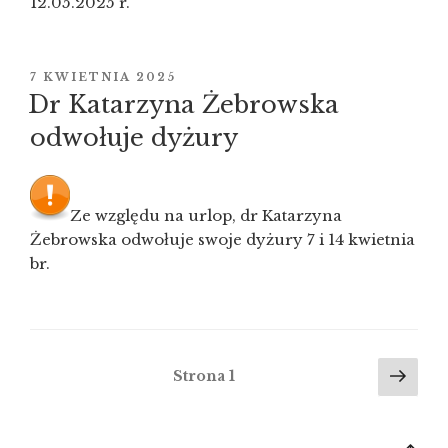
12.05.2025 r.
and
online”
OPUBLIKOWANE
7 KWIETNIA 2025
W
Dr Katarzyna Żebrowska
odwołuje dyżury
Ze względu na urlop, dr Katarzyna
Żebrowska odwołuje swoje dyżury 7 i 14 kwietnia
br.
Stronicowanie
Nas
Strona
1
stro
wpisów