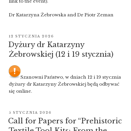
link to the event).
Dr Katarzyna Żebrowska and Dr Piotr Zeman
OPUBLIKOWANE
12 STYCZNIA 2026
W
Dyżury dr Katarzyny
Żebrowskiej (12 i 19 stycznia)
Szanowni Państwo, w dniach 12 i 19 stycznia
dyżury dr Katarzyny Żebrowskiej będą odbywać
się online.
OPUBLIKOWANE
5 STYCZNIA 2026
W
Call for Papers for “Prehistoric
Textile Tool Kits: From the