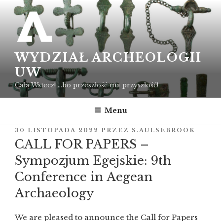
Przejdź
do
treści
WYDZIAŁ ARCHEOLOGII
UW
Cała Wstecz! …bo przeszłość ma przyszłość!
Menu
OPUBLIKOWANE
30 LISTOPADA 2022
PRZEZ
S.AULSEBROOK
W
CALL FOR PAPERS –
Sympozjum Egejskie: 9th
Conference in Aegean
Archaeology
We are pleased to announce the Call for Papers