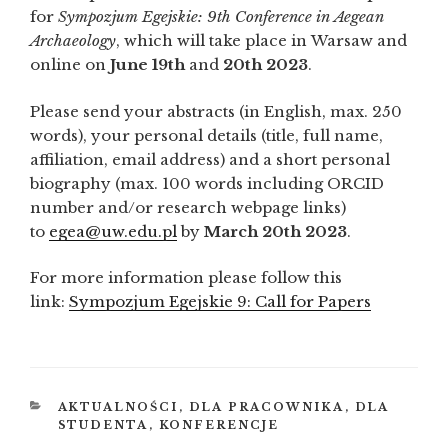
for
Sympozjum Egejskie: 9th Conference in Aegean
Archaeology
, which will take place in Warsaw and
online on
June 19th
and
20th 2023
.
Please send your abstracts (in English, max. 250
words), your personal details (title, full name,
affiliation, email address) and a short personal
biography (max. 100 words including ORCID
number and/or research webpage links)
to
egea@uw.edu.pl
by
March 20th 2023
.
For more information please follow this
link:
Sympozjum Egejskie 9: Call for Papers
KATEGORIE
AKTUALNOŚCI
,
DLA PRACOWNIKA
,
DLA
STUDENTA
,
KONFERENCJE