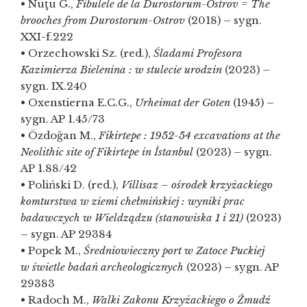
• Nuţu G.,
Fibulele de la Durostorum-Ostrov = The
brooches from Durostorum-Ostrov
(2018) – sygn.
XXI-f.222
• Orzechowski Sz. (red.),
Śladami Profesora
Kazimierza Bielenina : w stulecie urodzin
(2023) –
sygn. IX.240
• Oxenstierna E.C.G.,
Urheimat der Goten
(1945) –
sygn. AP 1.45/73
• Özdoğan M.,
Fikirtepe : 1952-54 excavations at the
Neolithic site of Fikirtepe in İstanbul
(2023) – sygn.
AP 1.88/42
• Poliński D. (red.),
Villisaz – ośrodek krzyżackiego
komturstwa w ziemi chełmińskiej : wyniki prac
badawczych w Wieldządzu (stanowiska 1 i 21)
(2023)
– sygn. AP 29384
• Popek M.,
Średniowieczny port w Zatoce Puckiej
w świetle badań archeologicznych
(2023) – sygn. AP
29383
• Radoch M.,
Walki Zakonu Krzyżackiego o Żmudź