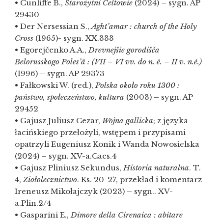
• Cunliffe B.,
Starożytni Celtowie
(2024) – sygn. AP
29430
• Der Nersessian S.,
Aght’amar : church of the Holy
Cross
(1965)- sygn. XX.333
• Egorejčenko A.A.,
Drevnejšie gorodišča
Belorusskogo Poles’â : (VII – VI vv. do n. è. – II v. n.è.)
(1996) – sygn. AP 29373
• Fałkowski W. (red.),
Polska około roku 1300 :
państwo, społeczeństwo, kultura
(2003) – sygn. AP
29452
• Gajusz Juliusz Cezar,
Wojna gallicka
; z języka
łacińskiego przełożyli, wstępem i przypisami
opatrzyli Eugeniusz Konik i Wanda Nowosielska
(2024) – sygn. XV-a.Caes.4
• Gajusz Pliniusz Sekundus,
Historia naturalna
. T.
4,
Ziołolecznictwo
. Ks. 20-27, przekład i komentarz
Ireneusz Mikołajczyk (2023) – sygn.. XV-
a.Plin.2/4
• Gasparini E.,
Dimore della Cirenaica : abitare