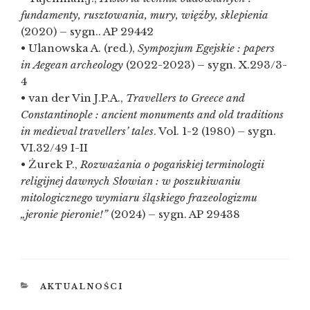
fundamenty, rusztowania, mury, więźby, sklepienia
(2020) – sygn.. AP 29442
• Ulanowska A. (red.),
Sympozjum Egejskie : papers
in Aegean archeology
(2022-2023) – sygn. X.293/3-
4
• van der Vin J.P.A.,
Travellers to Greece and
Constantinople : ancient monuments and old traditions
in medieval travellers’ tales
. Vol. 1-2 (1980) – sygn.
VI.32/49 I-II
• Żurek P.,
Rozważania o pogańskiej terminologii
religijnej dawnych Słowian : w poszukiwaniu
mitologicznego wymiaru śląskiego frazeologizmu
„jeronie pieronie!”
(2024) – sygn. AP 29438
KATEGORIE
AKTUALNOŚCI