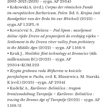
2005-2015 (2019)
– sygn. AP 29345
• Kokowski A. (red.),
Corpus der römischen Funde
im europäischen Barbaricum. Polen
. Bd. 6,
Krajna (mit
Randgebiet-von der Brda bis zur Weichsel)
(2023) –
sygn.AP 1.21PL/6
• Kovačević S.,
Zbelava – Pod lipom : naseljenost
doline rijeke Drave od prapovijesti do srednjeg vijeka =
Settlement in the Drava river valley from prehistory
to the Middle Ages
(2022) – sygn. AP 1.168/6
• Kruk J.,
Neolithic flint technology at Bronocice
(4th
millennium BC) (2023) – sygn. AP
29304+KOM.323
•
Krypta grobowa rodu Wejherów w kościele
parafialnym w Pucku,
red. K. Blusiewicz, M. Starski.
K (red.) (2023) –sygn. AP 29341
• Kudelić A.,
Kurilovec-Belinščica : tragom
brončanodobnog Turopolja = Kurilovec-Belinščica :
tracing the Bronze Age of Turopolje
(2022) – sygn. AP
1.168/11