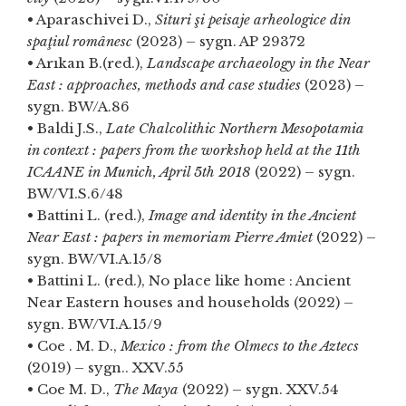
• Aparaschivei D.,
Situri şi peisaje arheologice din
spaţiul românesc
(2023) – sygn. AP 29372
• Arıkan B.(red.),
Landscape archaeology in the Near
East : approaches, methods and case studies
(2023) –
sygn. BW/A.86
• Baldi J.S.,
Late Chalcolithic Northern Mesopotamia
in context : papers from the workshop held at the 11th
ICAANE in Munich, April 5th 2018
(2022) – sygn.
BW/VI.S.6/48
• Battini L. (red.),
Image and identity in the Ancient
Near East : papers in memoriam Pierre Amiet
(2022) –
sygn. BW/VI.A.15/8
• Battini L. (red.), No place like home : Ancient
Near Eastern houses and households (2022) –
sygn. BW/VI.A.15/9
• Coe . M. D.,
Mexico : from the Olmecs to the Aztecs
(2019) – sygn.. XXV.55
• Coe M. D.,
The Maya
(2022) – sygn. XXV.54