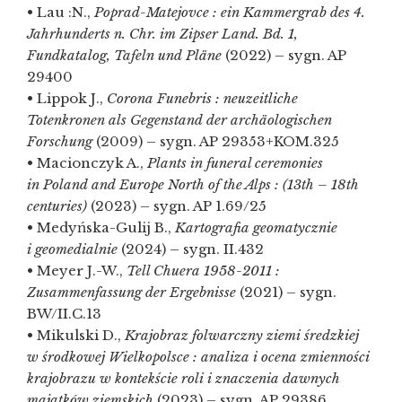
• Lau :N.,
Poprad-Matejovce : ein Kammergrab des 4.
Jahrhunderts n. Chr. im Zipser Land. Bd. 1,
Fundkatalog, Tafeln und Pläne
(2022) – sygn. AP
29400
• Lippok J.,
Corona Funebris : neuzeitliche
Totenkronen als Gegenstand der archäologischen
Forschung
(2009) – sygn. AP 29353+KOM.325
• Macionczyk A.,
Plants in funeral ceremonies
in Poland and Europe North of the Alps : (13th – 18th
centuries)
(2023) – sygn. AP 1.69/25
• Medyńska-Gulij B.,
Kartografia geomatycznie
i geomedialnie
(2024) – sygn. II.432
• Meyer J.-W.,
Tell Chuera 1958-2011 :
Zusammenfassung der Ergebnisse
(2021) – sygn.
BW/II.C.13
• Mikulski D.,
Krajobraz folwarczny ziemi średzkiej
w środkowej Wielkopolsce : analiza i ocena zmienności
krajobrazu w kontekście roli i znaczenia dawnych
majątków ziemskich
(2023) – sygn. AP 29386