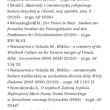
• Mohl I.,
Materiały z cmentarzyska całopalnego
kultury łużyckiej w Choruli, woj. opolskie, stan. 2
(2023) – sygn. AP 29381
• Mönninghoff H.,
Der Palast in Nuzi : Studien zur
formalen Struktur des Palastgebäudes und den
Funktionen der Palastinstitution
(2020) – sygn.
BW/M.82
• Natuniewicz-Sekuła M.,
Weklice : a cemetery of the
Wielbark Culture on the Eastern margin of Vistula
delta : (excavations 2005-2018)
(2023) – sygn. AP
1.14/23
• Natuniewicz-Sekuła M.,
Weklice : cmentarzysko
kultury wielbarskiej na wschodnim obrzeżu delty Wisły
(badania 2005-2018
) (2023) – sygn. AP 1.125/11
• Nowakowski A.,
O wojskach Zakonu Szpitala
Najświętszej Marii Panny Domu Niemieckiego
w Jerozolimie zwanego krzyżackim
(1988) – sygn. AP
29447