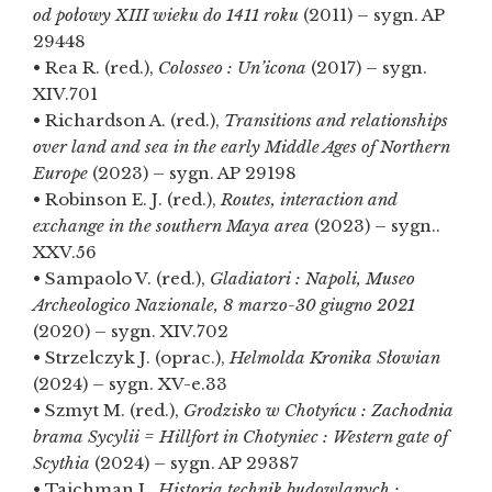
od połowy XIII wieku do 1411 roku
(2011) – sygn. AP
29448
• Rea R. (red.),
Colosseo : Un’icona
(2017) – sygn.
XIV.701
• Richardson A. (red.),
Transitions and relationships
over land and sea in the early Middle Ages of Northern
Europe
(2023) – sygn. AP 29198
• Robinson E. J. (red.),
Routes, interaction and
exchange in the southern Maya area
(2023) – sygn..
XXV.56
• Sampaolo V. (red.),
Gladiatori : Napoli, Museo
Archeologico Nazionale, 8 marzo-30 giugno 2021
(2020) – sygn. XIV.702
• Strzelczyk J. (oprac.),
Helmolda Kronika Słowian
(2024) – sygn. XV-e.33
• Szmyt M. (red.),
Grodzisko w Chotyńcu : Zachodnia
brama Sycylii = Hillfort in Chotyniec : Western gate of
Scythia
(2024) – sygn. AP 29387
• Tajchman,J.,
Historia technik budowlanych :