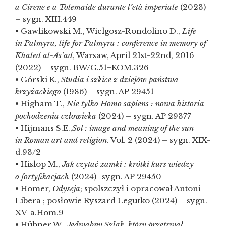
a Cirene e a Tolemaide durante l’età imperiale
(2023)
– sygn. XIII.449
• Gawlikowski M., Wielgosz-Rondolino D.,
Life
in Palmyra, life for Palmyra : conference in memory of
Khaled al-As’ad
, Warsaw, April 21st-22nd, 2016
(2022) – sygn. BW/G.51+KOM.326
• Górski K.,
Studia i szkice z dziejów państwa
krzyżackiego
(1986) – sygn. AP 29451
• Higham T.,
Nie tylko Homo sapiens : nowa historia
pochodzenia człowieka
(2024) – sygn. AP 29377
• Hijmans S.E.,
Sol : image and meaning of the sun
in Roman art and religion
. Vol. 2 (2024) – sygn. XIX-
d.93/2
• Hislop M.,
Jak czytać zamki : krótki kurs wiedzy
o fortyfikacjach
(2024)- sygn. AP 29450
• Homer,
Odyseja
; spolszczył i opracował Antoni
Libera ; posłowie Ryszard Legutko (2024) – sygn.
XV-a.Hom.9
• Hübner W.,
Jedwabny Szlak, który przetrwał,