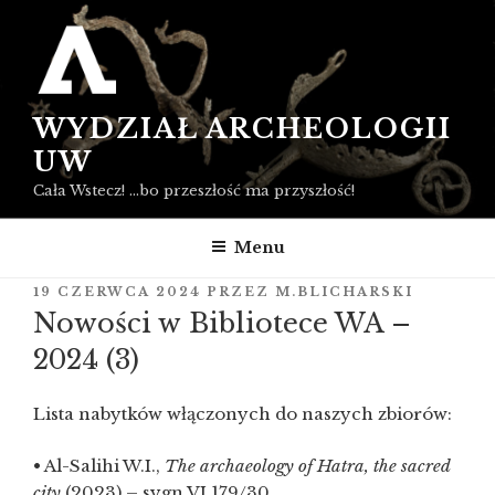
Przejdź
do
treści
WYDZIAŁ ARCHEOLOGII
UW
Cała Wstecz! …bo przeszłość ma przyszłość!
Menu
OPUBLIKOWANE
19 CZERWCA 2024
PRZEZ
M.BLICHARSKI
W
Nowości w Bibliotece WA –
2024 (3)
Lista nabytków włączonych do naszych zbiorów:
• Al-Salihi W.I.,
The archaeology of Hatra, the sacred
city
(2023) – sygn.VI.179/30