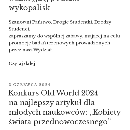
wykopalisk
Szanowni Państwo, Drogie Studentki, Drodzy
Studenci,
zapraszamy do wspólnej zabawy, mającej na celu
promocję badań terenowych prowadzonych
przez nasz Wydział.
Czytaj dalej
„Zaproszenie
dla
osób
studiujących
OPUBLIKOWANE
3 CZERWCA 2024
W
do zabawy
Konkurs Old World 2024
wakacyjnej
na najlepszy artykuł dla
podczas
młodych naukowców: „Kobiety
wykopalisk”
świata przednowoczesnego”