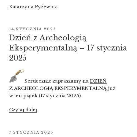
Katarzyna Pyżewicz
OPUBLIKOWANE
14 STYCZNIA 2025
W
Dzień z Archeologią
Eksperymentalną – 17 stycznia
2025
Serdecznie zapraszamy na
DZIEŃ
Z ARCHEOLOGIĄ EKSPERYMENTALNĄ
już
w ten piątek (17 stycznia 2025).
Czytaj dalej
„Dzień
z Archeologią
Eksperymentalną
–
OPUBLIKOWANE
7 STYCZNIA 2025