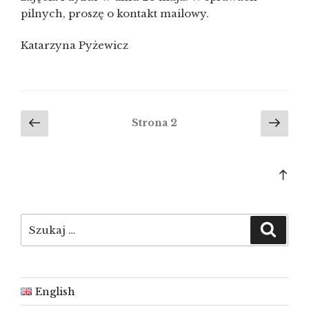
„Kobiety
pilnych, proszę o kontakt mailowy.
świata
przednowoczesnego””
Katarzyna Pyżewicz
Stronicowanie
Poprzednia
Nas
Strona
2
strona
stro
wpisów
Bac
to
top
Szukaj:
Szuka
English