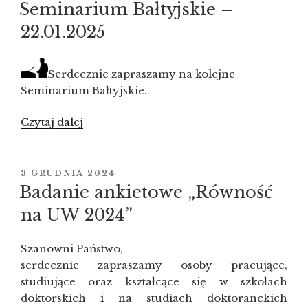
W
17
Seminarium Bałtyjskie –
stycznia
22.01.2025
2025”
Serdecznie zapraszamy na kolejne
Seminarium Bałtyjskie.
Czytaj dalej
„Seminarium
Bałtyjskie
–
22.01.2025”
OPUBLIKOWANE
3 GRUDNIA 2024
W
Badanie ankietowe „Równość
na UW 2024”
Szanowni Państwo,
serdecznie zapraszamy osoby pracujące,
studiujące oraz kształcące się w szkołach
doktorskich i na studiach doktoranckich