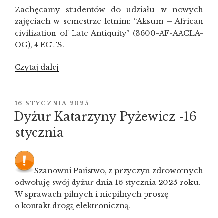
Zachęcamy studentów do udziału w nowych
zajęciach w semestrze letnim: “Aksum – African
civilization of Late Antiquity” (3600-AF-AACLA-
OG), 4 ECTS.
Czytaj dalej
„Nowe
zajęcia
(OGUN)
–
OPUBLIKOWANE
16 STYCZNIA 2025
W
“Aksum
Dyżur Katarzyny Pyżewicz -16
–
stycznia
African
civilization
of
Szanowni Państwo, z przyczyn zdrowotnych
Late
odwołuję swój dyżur dnia 16 stycznia 2025 roku.
Antiquity””
W sprawach pilnych i niepilnych proszę
o kontakt drogą elektroniczną.