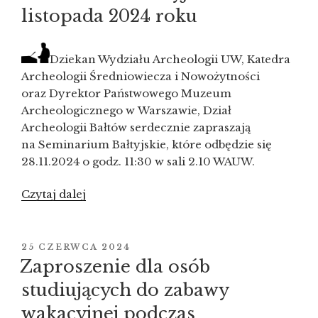
listopada 2024 roku
Dziekan Wydziału Archeologii UW, Katedra
Archeologii Średniowiecza i Nowożytności
oraz Dyrektor Państwowego Muzeum
Archeologicznego w Warszawie, Dział
Archeologii Bałtów serdecznie zapraszają
na Seminarium Bałtyjskie, które odbędzie się
28.11.2024 o godz. 11:30 w sali 2.10 WAUW.
Czytaj dalej
„Seminarium
Bałtyjskie
–
28
OPUBLIKOWANE
25 CZERWCA 2024
W
listopada
Zaproszenie dla osób
2024
studiujących do zabawy
roku”
wakacyjnej podczas