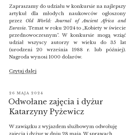
Zapraszamy do udziału w konkursie na najlepszy
artykuł dla młodych naukowców ogłoszony
przez
Old World: Journal of Ancient Africa and
Eurasia
. Temat w roku 2024 to „Kobiety w świecie
przednowoczesnym”. W konkursie mogą wziąć
udział wszyscy autorzy w wieku do 35 lat
(urodzeni 20 września 1988 r. lub później).
Nagroda wynosi 1000 dolarów.
Czytaj dalej
„Konkurs
Old
World
2024
OPUBLIKOWANE
26 MAJA 2024
W
na najlepszy
Odwołane zajęcia i dyżur
artykuł
Katarzyny Pyżewicz
dla
młodych
W zawiązku z wyjazdem służbowym odwołuję
naukowców:
zajęcia i dyżur w dniu 28 maja. W sprawach