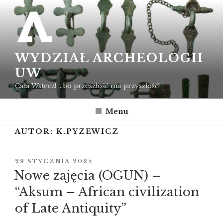
Przejdź
do
treści
WYDZIAŁ ARCHEOLOGII
UW
Cała Wstecz! …bo przeszłość ma przyszłość!
Menu
AUTOR:
K.PYZEWICZ
OPUBLIKOWANE
29 STYCZNIA 2025
W
Nowe zajęcia (OGUN) –
“Aksum – African civilization
of Late Antiquity”