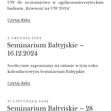
UW do uczestnictwa w ogólnouniwersyteckim
badaniu „Równość na UW 2024”.
Czytaj dalej
„Badanie
ankietowe
„Równość
na UW 2024””
OPUBLIKOWANE
3 GRUDNIA 2024
W
Seminarium Bałtyjskie –
16.12.2024
Serdecznie zapraszamy na ostanie w tym roku
kalendarzowym Seminarium Bałtyjskie.
Czytaj dalej
„Seminarium
Bałtyjskie
–
16.12.2024”
OPUBLIKOWANE
27 LISTOPADA 2024
W
Seminarium Bałtyjskie – 28