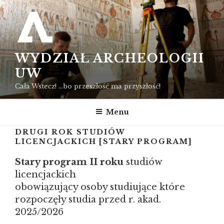
Przejdź
do
treści
WYDZIAŁ ARCHEOLOGII
UW
Cała Wstecz! …bo przeszłość ma przyszłość!
Menu
DRUGI ROK STUDIÓW
LICENCJACKICH [STARY PROGRAM]
Stary program
II roku
studiów
licencjackich
obowiązujący osoby studiujące które
rozpoczęły studia przed r. akad.
2025/2026