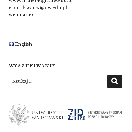
www.archeologia.uw.edu.pl
e-mail:
wauw@uw.edu.pl
webmaster
English
WYSZUKIWANIE
Szukaj:
Szuka