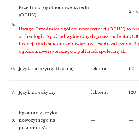
Przedmiot ogólnouniwersytecki
2 × 
(OGUN)
5.
Uwaga! Przedmiot ogólnouniwersytecki (OGUN) to pr
archeologia. Spośród wybieranych przez studenta OGU
licencjackich student zobowiązany jest do zaliczenia 5
ogólnouniwersyteckiego z puli nauk społecznych
6.
Język starożytny (Łacina)
lektorat
60
7.
Język nowożytny
lektorat
120
Egzamin z języka
8.
nowożytnego na
—
—
poziomie B2