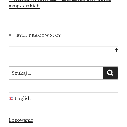
magisterskich
KATEGORIE
BYLI PRACOWNICY
Bac
to
top
Szukaj:
Szuka
English
Logowanie