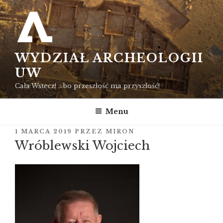
Przejdź
do
treści
WYDZIAŁ ARCHEOLOGII
UW
Cała Wstecz! …bo przeszłość ma przyszłość!
Menu
OPUBLIKOWANE
1 MARCA 2019
PRZEZ
MIRON
W
Wróblewski Wojciech