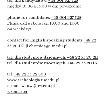
tel. dla kandydatów:
+48 601 327 725
między 10:00 a 15:00 w dni powszednie
phone for candidates
+48 601 327 725
Please call us between 10:00 and 15:00
on weekdays
contact for English speaking students
+48 22
55 20 117
,
ji.chomicz@uw.edu.pl
tel. dla studentów dziennych: +48 22 55 20 211
tel. dla studentów zaocznych: +48 22 55 20 117
tel.
+48 22 55 22 800
www.archeologia.uw.edu.pl
e-mail:
wauw@uw.edu.pl
webmaster