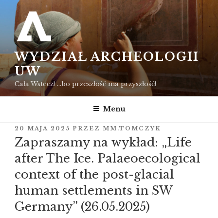
Przejdź
do
treści
WYDZIAŁ ARCHEOLOGII
UW
Cała Wstecz! …bo przeszłość ma przyszłość!
Menu
OPUBLIKOWANE
20 MAJA 2025
PRZEZ
MM.TOMCZYK
W
Zapraszamy na wykład: „Life
after The Ice. Palaeoecological
context of the post-glacial
human settlements in SW
Germany” (26.05.2025)