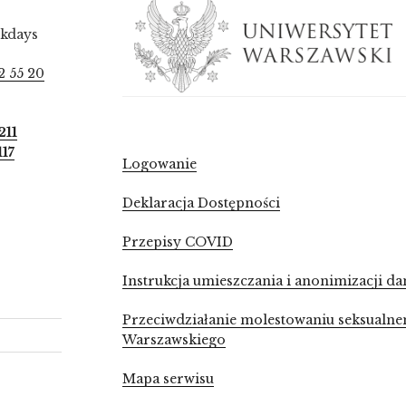
ekdays
2 55 20
211
117
Logowanie
Deklaracja Dostępności
Przepisy COVID
Instrukcja umieszczania i anonimizacji
Przeciwdziałanie molestowaniu seksualne
Warszawskiego
Mapa serwisu