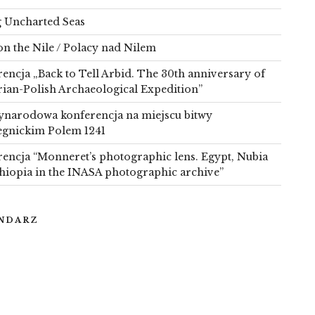
g Uncharted Seas
on the Nile / Polacy nad Nilem
encja „Back to Tell Arbid. The 30th anniversary of
rian-Polish Archaeological Expedition”
narodowa konferencja na miejscu bitwy
egnickim Polem 1241
encja “Monneret’s photographic lens. Egypt, Nubia
hiopia in the INASA photographic archive”
NDARZ