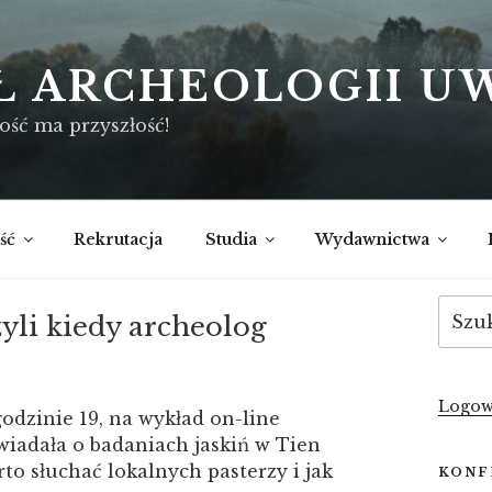
Ł ARCHEOLOGII U
ość ma przyszłość!
ść
Rekrutacja
Studia
Wydawnictwa
Szukaj
zyli kiedy archeolog
Logow
odzinie 19, na wykład on-line
owiadała o badaniach jaskiń w Tien
to słuchać lokalnych pasterzy i jak
KONF