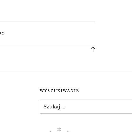
DY
Back
to
top
WYSZUKIWANIE
Szukaj: