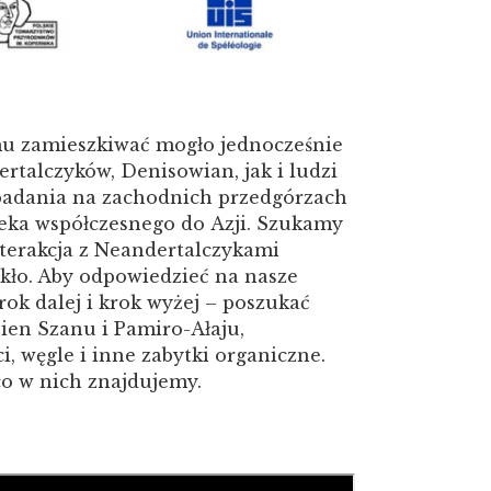
temu zamieszkiwać mogło jednocześnie
rtalczyków, Denisowian, jak i ludzi
badania na zachodnich przedgórzach
ieka współczesnego do Azji. Szukamy
nterakcja z Neandertalczykami
kło. Aby odpowiedzieć na nasze
rok dalej i krok wyżej – poszukać
Tien Szanu i Pamiro-Ałaju,
i, węgle i inne zabytki organiczne.
 co w nich znajdujemy.