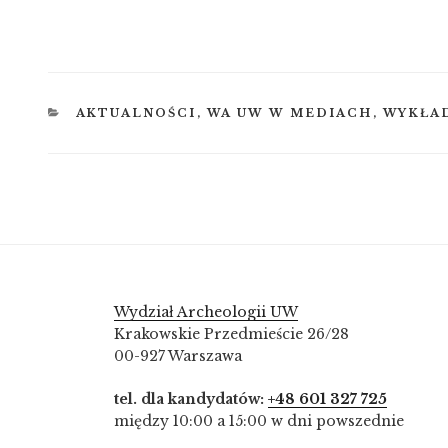
KATEGORIE
AKTUALNOŚCI
,
WA UW W MEDIACH
,
WYKŁA
Wydział Archeologii UW
Krakowskie Przedmieście 26/28
00-927 Warszawa
tel. dla kandydatów:
+48 601 327 725
między 10:00 a 15:00 w dni powszednie