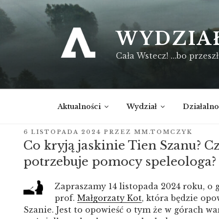
Przejdź
do
treści
WYDZIA
Cała Wstecz! …bo przeszł
Aktualności
Wydział
Działalno
OPUBLIKOWANE
6 LISTOPADA 2024
PRZEZ
MM.TOMCZYK
W
Co kryją jaskinie Tien Szanu? C
potrzebuje pomocy speleologa?
Zapraszamy 14 listopada 2024 roku, o g
prof.
Małgorzaty Kot
, która będzie op
Szanie. Jest to opowieść o tym że w górach war