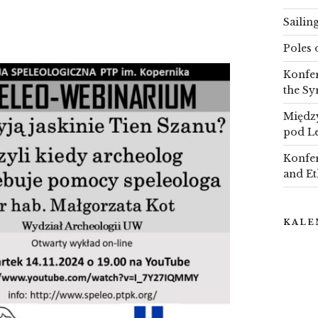
Sailin
Poles 
Konfer
the Sy
Między
pod L
Konfer
and Et
KALE