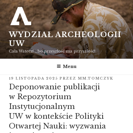
Przejdź
do
treści
WYDZIAŁ ARCHEOLOGII
UW
Cała Wstecz! …bo przeszłość ma przyszłość!
Menu
OPUBLIKOWANE
19 LISTOPADA 2025
PRZEZ
MM.TOMCZYK
W
Deponowanie publikacji
w Repozytorium
Instytucjonalnym
UW w kontekście Polityki
Otwartej Nauki: wyzwania