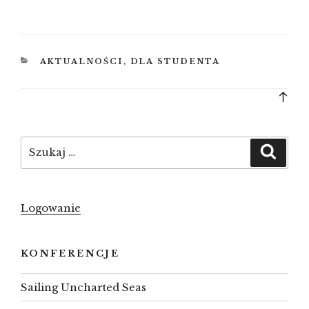
KATEGORIE
AKTUALNOŚCI
,
DLA STUDENTA
Bac
to
top
Szukaj:
Szuka
Logowanie
KONFERENCJE
Sailing Uncharted Seas