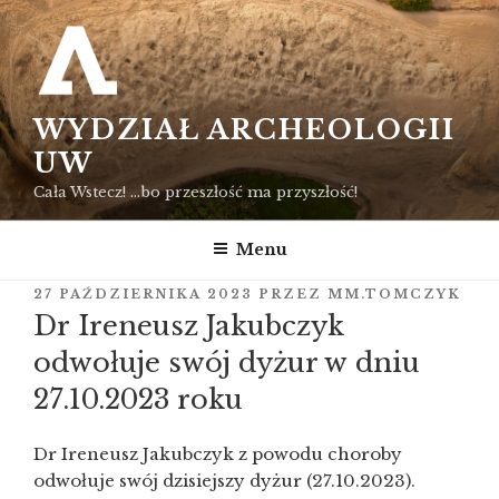
Przejdź
do
treści
WYDZIAŁ ARCHEOLOGII
UW
Cała Wstecz! …bo przeszłość ma przyszłość!
Menu
OPUBLIKOWANE
27 PAŹDZIERNIKA 2023
PRZEZ
MM.TOMCZYK
W
Dr Ireneusz Jakubczyk
odwołuje swój dyżur w dniu
27.10.2023 roku
Dr Ireneusz Jakubczyk z powodu choroby
odwołuje swój dzisiejszy dyżur (27.10.2023).