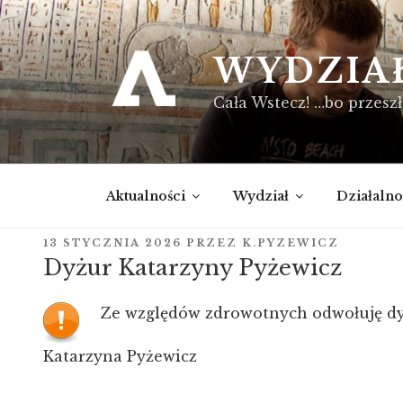
Przejdź
do
treści
WYDZIA
Cała Wstecz! …bo przeszł
Aktualności
Wydział
Działalno
OPUBLIKOWANE
13 STYCZNIA 2026
PRZEZ
K.PYZEWICZ
W
Dyżur Katarzyny Pyżewicz
Ze względów zdrowotnych odwołuję dyż
Katarzyna Pyżewicz