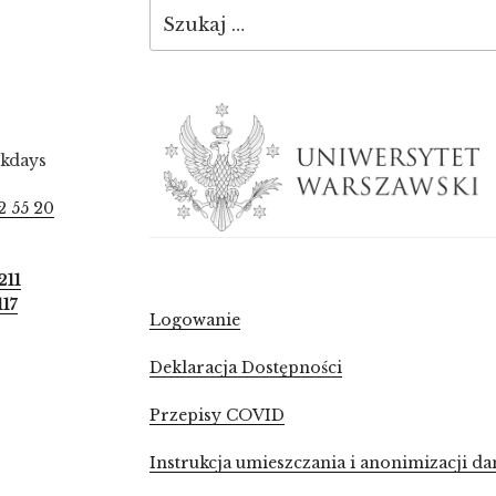
Szukaj:
ekdays
2 55 20
211
117
Logowanie
Deklaracja Dostępności
Przepisy COVID
Instrukcja umieszczania i anonimizacji