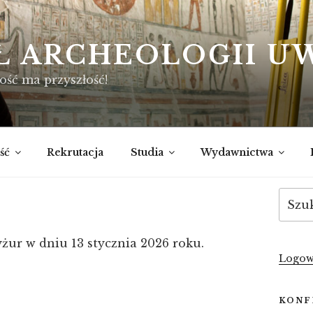
Ł ARCHEOLOGII U
ość ma przyszłość!
ść
Rekrutacja
Studia
Wydawnictwa
Szukaj
ur w dniu 13 stycznia 2026 roku.
Logow
KONF