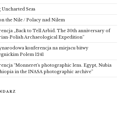
g Uncharted Seas
on the Nile / Polacy nad Nilem
encja „Back to Tell Arbid. The 30th anniversary of
rian-Polish Archaeological Expedition”
narodowa konferencja na miejscu bitwy
egnickim Polem 1241
encja “Monneret’s photographic lens. Egypt, Nubia
hiopia in the INASA photographic archive”
NDARZ