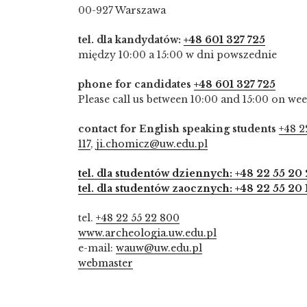
00-927 Warszawa
tel. dla kandydatów:
+48 601 327 725
między 10:00 a 15:00 w dni powszednie
phone for candidates
+48 601 327 725
Please call us between 10:00 and 15:00 on we
contact for English speaking students
+48 2
117
,
ji.chomicz@uw.edu.pl
tel. dla studentów dziennych: +48 22 55 20 
tel. dla studentów zaocznych: +48 22 55 20 
tel.
+48 22 55 22 800
www.archeologia.uw.edu.pl
e-mail:
wauw@uw.edu.pl
webmaster