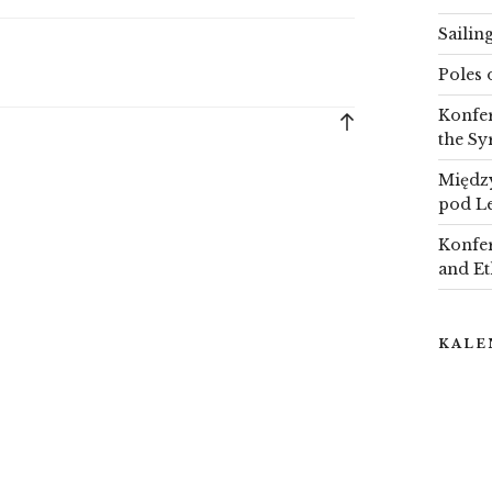
Sailin
Poles 
Konfer
Back
the Sy
to
top
Między
pod L
Konfer
and Et
KALE