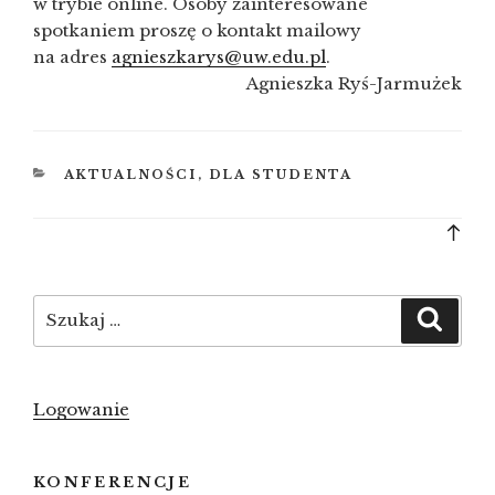
w trybie online. Osoby zainteresowane
spotkaniem proszę o kontakt mailowy
na adres
agnieszkarys@uw.edu.pl
.
Agnieszka Ryś-Jarmużek
KATEGORIE
AKTUALNOŚCI
,
DLA STUDENTA
Bac
to
top
Szukaj:
Szuka
Logowanie
KONFERENCJE