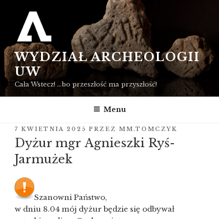
Przejdź
do
treści
WYDZIAŁ ARCHEOLOGII
UW
Cała Wstecz! …bo przeszłość ma przyszłość!
Menu
OPUBLIKOWANE
7 KWIETNIA 2025
PRZEZ
MM.TOMCZYK
W
Dyżur mgr Agnieszki Ryś-
Jarmużek
Szanowni Państwo,
w dniu 8.04 mój dyżur będzie się odbywał