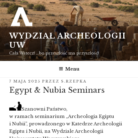
Przejdź
do
treści
WYDZIAŁ ARCHEOLOGII
UW
Cała Wstecz! …bo przeszłość ma przyszłość!
Menu
OPUBLIKOWANE
7 MAJA 2025
PRZEZ
S.RZEPKA
W
Egypt & Nubia Seminars
Szanowni Państwo,
w ramach seminarium „Archeologia Egiptu
i Nubii”, prowadzonego w Katedrze Archeologii
Egiptu i Nubii, na Wydziale Archeologii