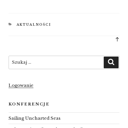
KATEGORIE
AKTUALNOŚCI
Bac
to
top
Szukaj:
Szuka
Logowanie
KONFERENCJE
Sailing Uncharted Seas