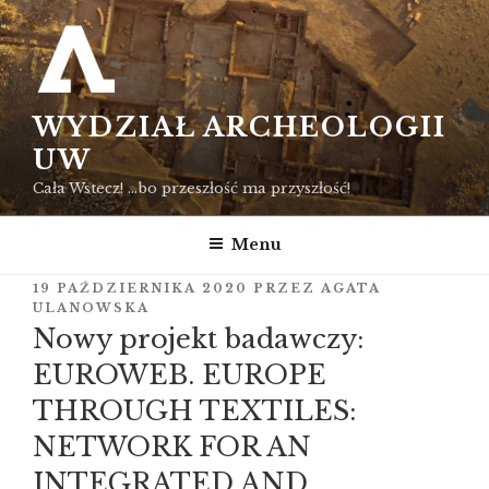
Przejdź
do
treści
WYDZIAŁ ARCHEOLOGII
UW
Cała Wstecz! …bo przeszłość ma przyszłość!
Menu
OPUBLIKOWANE
19 PAŹDZIERNIKA 2020
PRZEZ
AGATA
W
ULANOWSKA
Nowy projekt badawczy:
EUROWEB. EUROPE
THROUGH TEXTILES:
NETWORK FOR AN
INTEGRATED AND