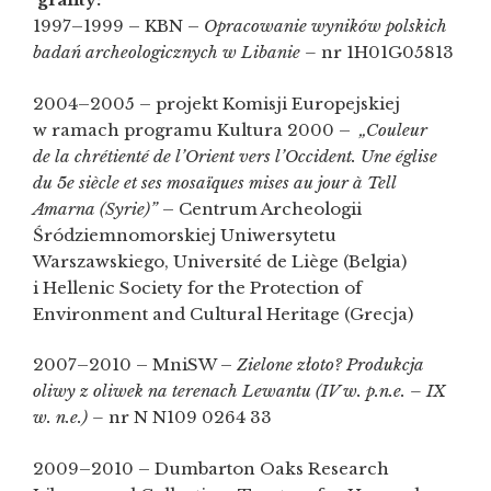
1997–1999 – KBN –
Opracowanie wyników polskich
badań archeologicznych w Libanie –
nr 1H01G05813
2004–2005 – projekt Komisji Europejskiej
w ramach programu Kultura 2000 –
„Couleur
de la chrétienté de l’Orient vers l’Occident. Une église
du 5e siècle et ses mosaïques mises au jour à Tell
Amarna (Syrie)”
– Centrum Archeologii
Śródziemnomorskiej Uniwersytetu
Warszawskiego, Université de Liège (Belgia)
i Hellenic Society for the Protection of
Environment and Cultural Heritage (Grecja)
2007–2010 – MniSW –
Zielone złoto? Produkcja
oliwy z oliwek na terenach Lewantu (IV w. p.n.e. – IX
w. n.e.) –
nr N N109 0264 33
2009–2010 – Dumbarton Oaks Research