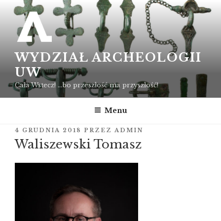
Przejdź
do
treści
WYDZIAŁ ARCHEOLOGII
UW
Cała Wstecz! …bo przeszłość ma przyszłość!
Menu
OPUBLIKOWANE
4 GRUDNIA 2018
PRZEZ
ADMIN
W
Waliszewski Tomasz