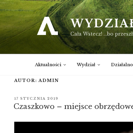
Przejdź
do
treści
WYDZIA
Cała Wstecz! …bo przeszł
Aktualności
Wydział
Działalno
AUTOR:
ADMIN
OPUBLIKOWANE
17 STYCZNIA 2019
W
Czaszkowo – miejsce obrzędow