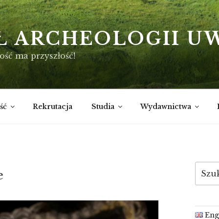
Ł ARCHEOLOGII U
ość ma przyszłość!
ść
Rekrutacja
Studia
Wydawnictwa
Szukaj
e
Eng