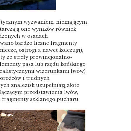
istycznym wyzwaniem, niemającym
starczają one wyników również
adzonych w osadach
owano bardzo liczne fragmenty
iecze, ostrogi a nawet kolczugi),
ty ze strefy prowincjonalno-
elementy pasa lub rzędu końskiego
realistycznymi wizerunkami lwów)
iorożców i trudnych
ych znalezisk uzupełniają złote
łączącym przedstawienia lwów,
a i fragmenty szklanego pucharu.