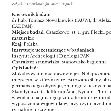
Zabytki z Czaszkowa, fot. Miron Bogacki
Kierownik badań:
dr hab. Tomasz Nowakiewicz (IAUW), dr Alek
(IAE PAN)
Miejsce badań:
Czaszkowo st. 1, gm. Piecki, p
mazurskie
Kraj:
Polska
Instytucje uczestniczące w badaniach:
Instytut Archeologii i Etnologii PAN
Charakter stanowiska:
stanowisko bagienne
Opis badań:
Zlokalizowane nad dawnym jez. Nidajno stano
miejscem, w którym zarejestrowano ślady ob
germańskiego obyczaju, znanego z licznych b
Skandynawii (jak Illerup Ådal, Nydam, Thorsb
w wodach bagnistego jeziora broni i różnor
wyposażenia wojowników, przy czym przedmio
rytualnie niszczone.