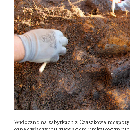
Widoczne na zabytkach z Czaszkowa niespot
oznak władzy jest zjawiskiem unikatowym nie t