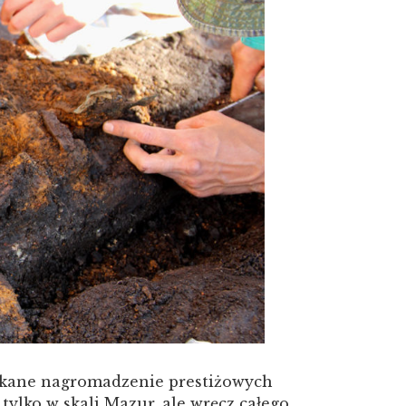
ykane nagromadzenie prestiżowych
ylko w skali Mazur, ale wręcz całego