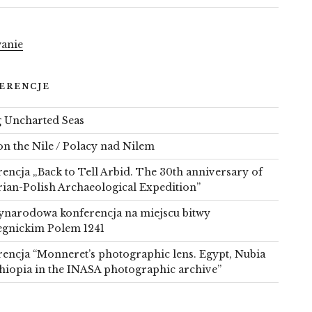
anie
ERENCJE
g Uncharted Seas
on the Nile / Polacy nad Nilem
encja „Back to Tell Arbid. The 30th anniversary of
rian-Polish Archaeological Expedition”
narodowa konferencja na miejscu bitwy
egnickim Polem 1241
encja “Monneret’s photographic lens. Egypt, Nubia
hiopia in the INASA photographic archive”