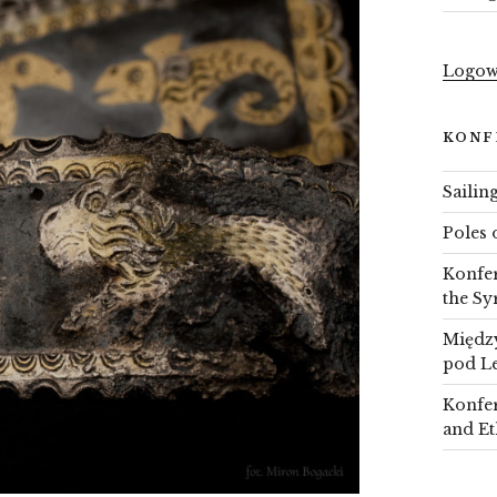
Logow
KONF
Sailin
Poles 
Konfer
the Sy
Między
pod L
Konfer
and Et