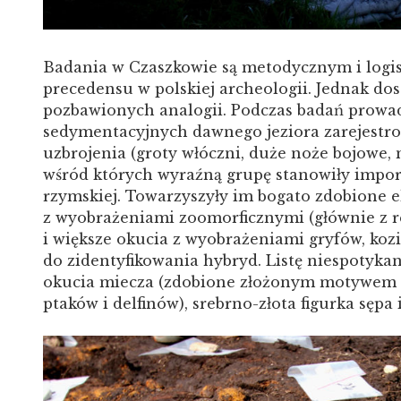
Badania w Czaszkowie są metodycznym i log
precedensu w polskiej archeologii. Jednak do
pozbawionych analogii. Podczas badań prow
sedymentacyjnych dawnego jeziora zarejestr
uzbrojenia (groty włóczni, duże noże bojowe, m
wśród których wyraźną grupę stanowiły impor
rzymskiej. Towarzyszyły im bogato zdobione 
z wyobrażeniami zoomorficznymi (głównie z 
i większe okucia z wyobrażeniami gryfów, koz
do zidentyfikowania hybryd. Listę niespotykan
okucia miecza (zdobione złożonym motywem 
ptaków i delfinów), srebrno-złota figurka sęp