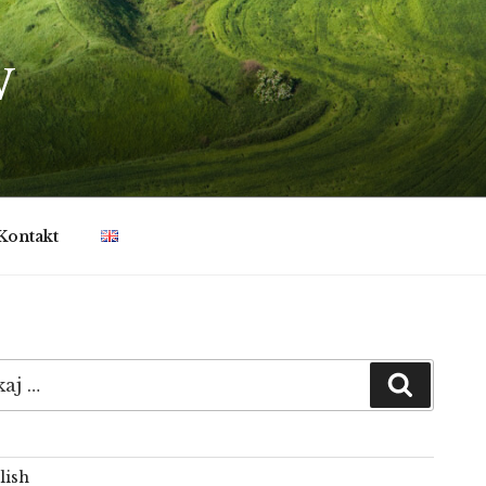
W
Kontakt
:
Szukaj
lish