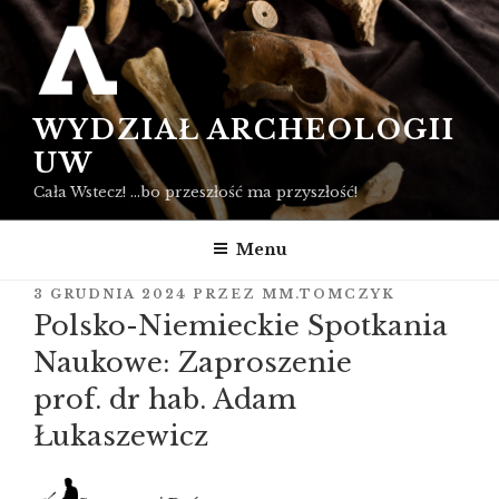
Przejdź
do
treści
WYDZIAŁ ARCHEOLOGII
UW
Cała Wstecz! …bo przeszłość ma przyszłość!
Menu
OPUBLIKOWANE
3 GRUDNIA 2024
PRZEZ
MM.TOMCZYK
W
Polsko-Niemieckie Spotkania
Naukowe: Zaproszenie
prof. dr hab. Adam
Łukaszewicz