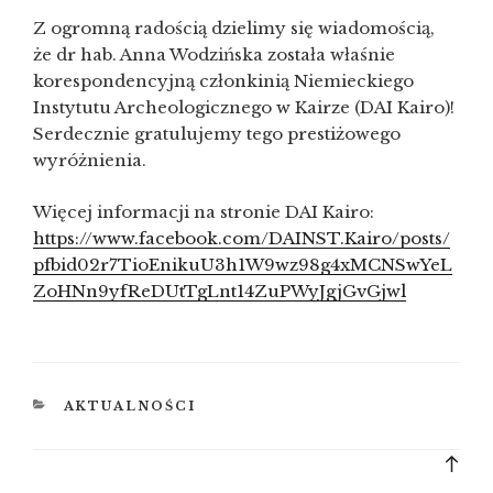
Z ogromną radością dzielimy się wiadomością,
że dr hab. Anna Wodzińska została właśnie
korespondencyjną członkinią Niemieckiego
Instytutu Archeologicznego w Kairze (DAI Kairo)!
Serdecznie gratulujemy tego prestiżowego
wyróżnienia.
Więcej informacji na stronie DAI Kairo:
https://www.facebook.com/DAINST.Kairo/posts/
pfbid02r7TioEnikuU3h1W9wz98g4xMCNSwYeL
ZoHNn9yfReDUtTgLnt14ZuPWyJgjGvGjwl
KATEGORIE
AKTUALNOŚCI
Bac
to