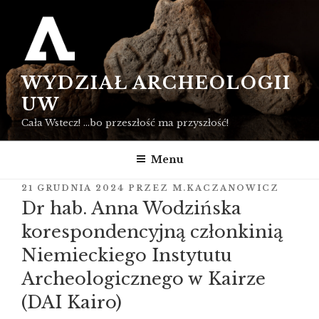
Przejdź
do
treści
WYDZIAŁ ARCHEOLOGII
UW
Cała Wstecz! …bo przeszłość ma przyszłość!
Menu
OPUBLIKOWANE
21 GRUDNIA 2024
PRZEZ
M.KACZANOWICZ
W
Dr hab. Anna Wodzińska
korespondencyjną członkinią
Niemieckiego Instytutu
Archeologicznego w Kairze
(DAI Kairo)