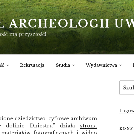
Ł ARCHEOLOGII U
ość ma przyszłość!
ść
Rekrutacja
Studia
Wydawnictwa
Szukaj
Logow
pione dziedzictwo: cyfrowe archiwum
w dolinie Dniestru” działa
strona
KONF
 materiałów fotograficznych i wideo