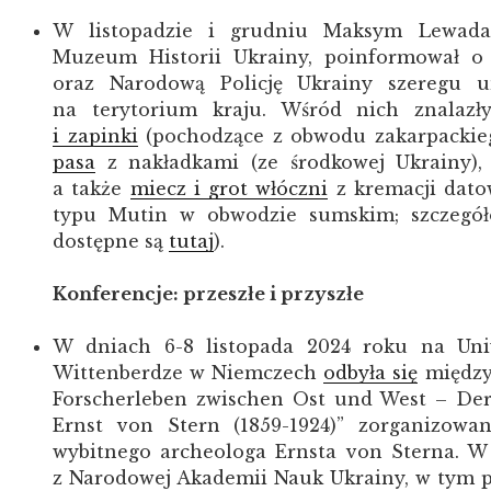
W listopadzie i grudniu Maksym Lewada
Muzeum Historii Ukrainy, poinformował o
oraz Narodową Policję Ukrainy szeregu u
na terytorium kraju. Wśród nich znalazł
i zapinki
(pochodzące z obwodu zakarpackie
pasa
z nakładkami (ze środkowej Ukrainy)
a także
miecz i grot włóczni
z kremacji datow
typu Mutin w obwodzie sumskim; szczegół
dostępne są
tutaj
).
Konferencje: przeszłe i przyszłe
W dniach 6-8 listopada 2024 roku na Uni
Wittenberdze w Niemczech
odbyła się
międz
Forscherleben zwischen Ost und West – Der
Ernst von Stern (1859-1924)” zorganizowan
wybitnego archeologa Ernsta von Sterna. W
z Narodowej Akademii Nauk Ukrainy, w tym pr