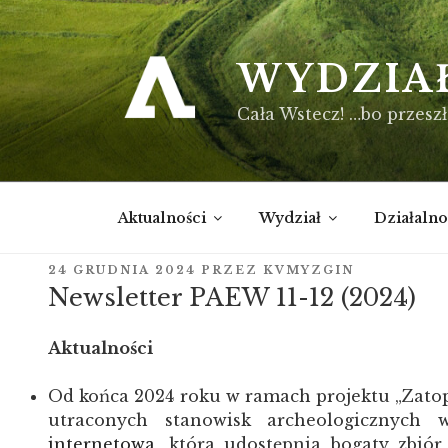
Przejdź
do
treści
WYDZIA
Cała Wstecz! …bo przeszł
Aktualności
Wydział
Działalno
OPUBLIKOWANE
24 GRUDNIA 2024
PRZEZ
KVMYZGIN
W
Newsletter PAEW 11-12 (2024)
Aktualności
Od końca 2024 roku w ramach projektu „Zato
utraconych stanowisk archeologicznych 
internetowa
, która udostępnia bogaty zbiór