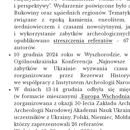
i perspektywy”. Wydarzenie poświęcone było
Bukowiny oraz sąsiednich regionów. Tematy
związane z epoką kamienia, eneolitem, 
średniowieczem i czasami nowożytnymi, ja
i wykorzystanie zabytków archeologiczny
opublikowano
streszczenia referatów
– 67 
autorów.
10 grudnia 2024 roku w Wyszhorodzie, w
Ogólnoukraińska Konferencja „Najnowsze 
zabytków w Ukrainie: wyzwania czasu 
zorganizowane przez Rezerwat Histor
we współpracy z Instytutem Archeologii Naro
W dniach 13-14 grudnia odbyła się mię
(w formacie mieszanym) „
Europa Wschodnia 
zorganizowana z okazji 50-lecia Zakładu Arc
Archeologii Narodowej Akademii Nauk Ukrain
uczestników z Ukrainy, Polski, Niemiec, Mołdaw
którzy zaprezentowali 26 referatów.