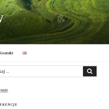
W
Kontakt
:
Szukaj
anie
ERENCJE