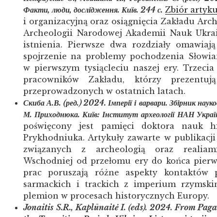
Факти, люди, дослідження. Київ. 244 с.
Zbiór artyk
i organizacyjną oraz osiągnięcia Zakładu Arc
Archeologii Narodowej Akademii Nauk Ukrain
istnienia. Pierwsze dwa rozdziały omawiaj
spojrzenie na problemy pochodzenia Słowia
w pierwszym tysiącleciu naszej ery. Trzecia
pracowników Zakładu, którzy prezentuj
przeprowadzonych w ostatnich latach.
Скиба А.В. (ред.) 2024.
Імперії
і
варвари
.
Збірник науко
М. Приходнюка. Київ
:
Інститут
археології
НАН
Украї
poświęcony jest pamięci doktora nauk h
Prykhodniuka. Artykuły zawarte w publikacji
związanych z archeologią oraz realiam
Wschodniej od przełomu ery do końca pierwsz
prac poruszają różne aspekty kontaktów p
sarmackich i trackich z imperium rzymskim
plemion w procesach historycznych Europy.
Jonaitis
S
.
R
.,
Kapl
ū
nait
ė
I
. (
eds
). 2024.
From Pagan