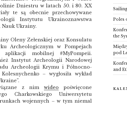
inie Dniestru w latach 50. i 80. XX
Sailin
riały te są obecnie przechowywane
ogii Instytutu Ukrainoznawstwa
Poles 
 Nauk Ukrainy.
Konfer
the Sy
ainy Oleny Zełenskiej oraz Konsulatu
ku Archeologicznym w Pompejach
Między
pod L
 aplikacji mobilnej #MyPompeii.
ież Instytut Archeologii Narodowej
Konfer
adu Archeologii Krymu i Północno-
and Et
Kolesnychenko – wygłosiła wykład
Ukraine”.
iązane z nim
wideo
poświęcone
KALE
ego Charkowskiego Uniwersytetu
arunkach wojennych – w tym niemal