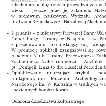
z badań archeologicznych prowadzonych w dol
wieku – jeszcze przed jej zalaniem. Mate
w archiwum naukowym Wydziału Archeol
im. Iwana Krypiakewycza Narodowej Akademii
2 grudnia – z inicjatywy Pierwszej Damy Ukr
Generalnego Ukrainy w Neapolu – w Par
zaprezentowano
ukraińskojęzyczną wersję
W promocję aplikacji zaangażował się równ
Akademii Nauk Ukrainy. Pracowniczka Zakł
Zachodniego Nadczarnomorza – Anzhelika 
pt. „Pompeii: Links to the Classical Period in 
Opublikowano interesujący
artykuł
i pow
funkcjonowaniu Muzeum Archeologiczn
Narodowego im. W. Karazina w trudnych w
codziennych bombardowań.
Ochrona dziedzictwa kulturowego