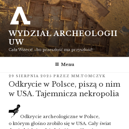
Przejdź
do
treści
WYDZIAŁ ARCHEOLOGII
UW
Cała Wstecz! …bo przeszłość ma przyszłość!
Menu
OPUBLIKOWANE
29 SIERPNIA 2025
PRZEZ
MM.TOMCZYK
W
Odkrycie w Polsce, piszą o nim
w USA. Tajemnicza nekropolia
Odkrycie archeologiczne w Polsce,
o którym głośno zrobiło się w USA. Cały świat