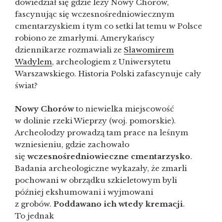
dowiedział się gdzie leży Nowy Chorów,
fascynując się wczesnośredniowiecznym
cmentarzyskiem i tym co setki lat temu w Polsce
robiono ze zmarłymi. Amerykańscy
dziennikarze rozmawiali ze
Sławomirem
Wadylem
, archeologiem z Uniwersytetu
Warszawskiego. Historia Polski zafascynuje cały
świat?
Nowy Chorów
to niewielka miejscowość
w dolinie rzeki Wieprzy (woj. pomorskie).
Archeolodzy prowadzą tam prace na leśnym
wzniesieniu, gdzie zachowało
się
wczesnośredniowieczne cmentarzysko
.
Badania archeologiczne wykazały, że zmarli
pochowani w obrządku szkieletowym byli
później ekshumowani i wyjmowani
z grobów.
Poddawano ich wtedy kremacji
.
To jednak