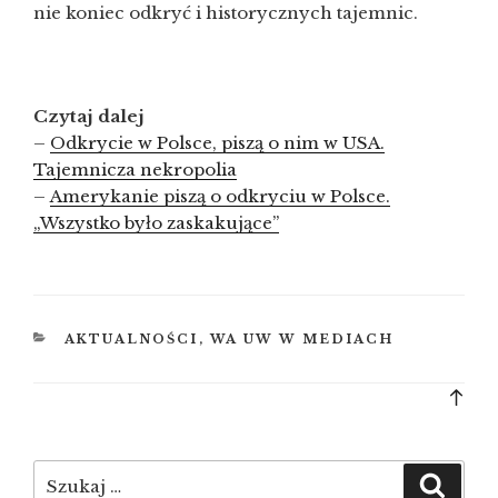
nie koniec odkryć i historycznych tajemnic.
Czytaj dalej
–
Odkrycie w Polsce, piszą o nim w USA.
Tajemnicza nekropolia
–
Amerykanie piszą o odkryciu w Polsce.
„Wszystko było zaskakujące”
KATEGORIE
AKTUALNOŚCI
,
WA UW W MEDIACH
Bac
to
top
Szukaj:
Szuka