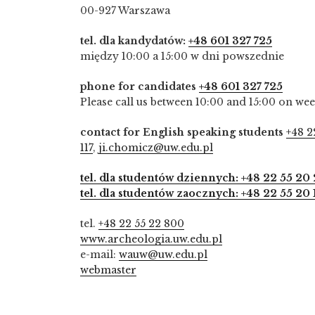
00-927 Warszawa
tel. dla kandydatów:
+48 601 327 725
między 10:00 a 15:00 w dni powszednie
phone for candidates
+48 601 327 725
Please call us between 10:00 and 15:00 on we
contact for English speaking students
+48 2
117
,
ji.chomicz@uw.edu.pl
tel. dla studentów dziennych: +48 22 55 20 
tel. dla studentów zaocznych: +48 22 55 20 
tel.
+48 22 55 22 800
www.archeologia.uw.edu.pl
e-mail:
wauw@uw.edu.pl
webmaster