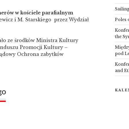
Sailin
erów w kościele parafialnym
ewicz i M. Starskiego
przez Wydział
Poles 
Konfer
the Sy
ło ze środków Ministra Kultury
nduszu Promocji Kultury –
Między
pod L
ządowy Ochrona zabytków
Konfer
and Et
KALE