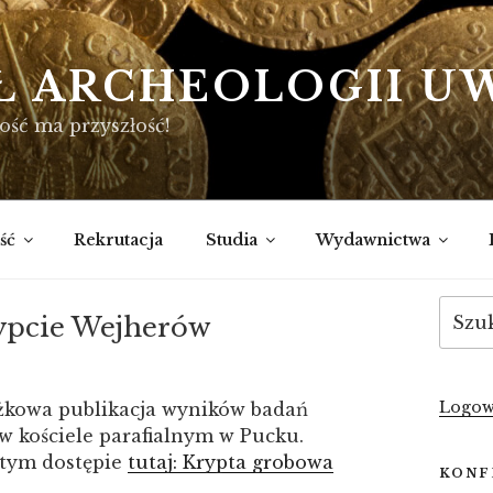
Ł ARCHEOLOGII U
ość ma przyszłość!
ść
Rekrutacja
Studia
Wydawnictwa
Szukaj
ypcie Wejherów
Logow
iążkowa publikacja wyników badań
 kościele parafialnym w Pucku.
rtym dostępie
tutaj: Krypta grobowa
KONF