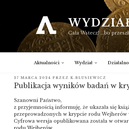
Przejdź
do
treści
WYDZIA
Cała Wstecz! …bo przeszł
Aktualności
Wydział
Działalno
OPUBLIKOWANE
27 MARCA 2024
PRZEZ
K.BLUSIEWICZ
W
Publikacja wyników badań w kr
Szanowni Państwo,
z przyjemnością informuję, że ukazała się ks
przeprowadzonych w krypcie rodu Wejherów w
Cyfrowa wersja opublikowana została w otwa
rodu Wejherów
.