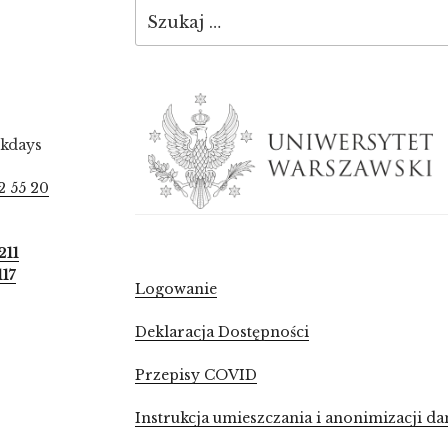
Szukaj:
ekdays
2 55 20
211
117
Logowanie
Deklaracja Dostępności
Przepisy COVID
Instrukcja umieszczania i anonimizacji