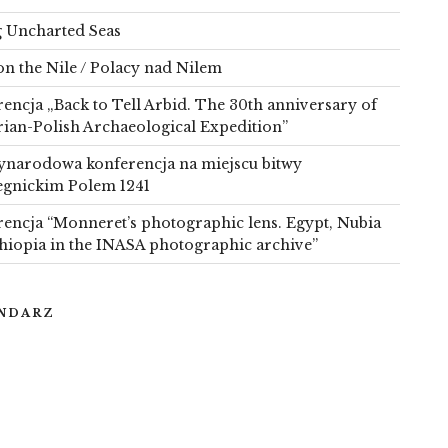
g Uncharted Seas
on the Nile / Polacy nad Nilem
encja „Back to Tell Arbid. The 30th anniversary of
rian-Polish Archaeological Expedition”
narodowa konferencja na miejscu bitwy
egnickim Polem 1241
encja “Monneret’s photographic lens. Egypt, Nubia
hiopia in the INASA photographic archive”
NDARZ