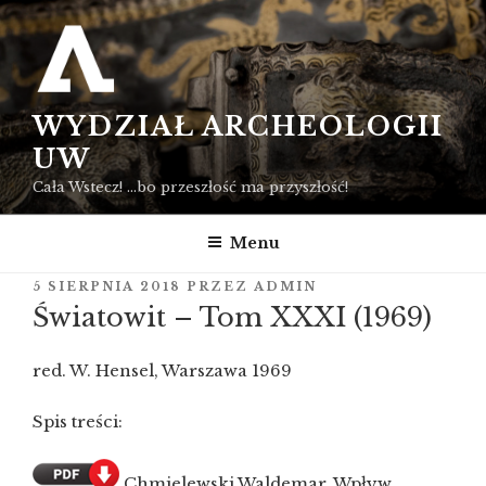
Przejdź
do
treści
WYDZIAŁ ARCHEOLOGII
UW
Cała Wstecz! …bo przeszłość ma przyszłość!
Menu
OPUBLIKOWANE
5 SIERPNIA 2018
PRZEZ
ADMIN
W
Światowit – Tom XXXI (1969)
red. W. Hensel, Warszawa 1969
Spis treści:
Chmielewski Waldemar, Wpływ