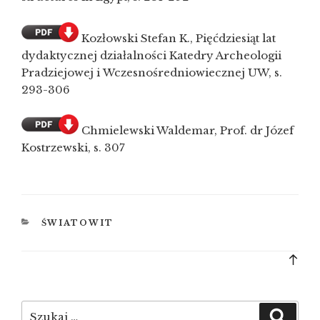
Kozłowski Stefan K., Pięćdziesiąt lat
dydaktycznej działalności Katedry Archeologii
Pradziejowej i Wczesnośredniowiecznej UW, s.
293-306
Chmielewski Waldemar, Prof. dr Józef
Kostrzewski, s. 307
KATEGORIE
ŚWIATOWIT
Bac
to
top
Szukaj:
Szuka