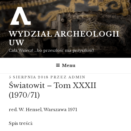
Przejdź
do
treści
WYDZIAŁ ARCHEOLOGII
UW
Cała Wstecz! …bo przeszłość ma przyszłość!
Menu
OPUBLIKOWANE
5 SIERPNIA 2018
PRZEZ
ADMIN
W
Światowit – Tom XXXII
(1970/71)
red. W. Hensel, Warszawa 1971
Spis treści: