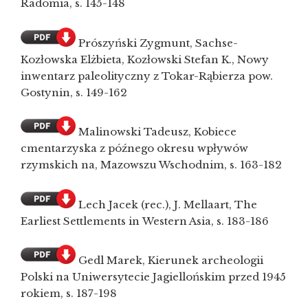
Radomia, s. 145-148
Prószyński Zygmunt, Sachse-
Kozłowska Elżbieta, Kozłowski Stefan K., Nowy
inwentarz paleolityczny z Tokar-Rąbierza pow.
Gostynin, s. 149-162
Malinowski Tadeusz, Kobiece
cmentarzyska z późnego okresu wpływów
rzymskich na, Mazowszu Wschodnim, s. 163-182
Lech Jacek (rec.), J. Mellaart, The
Earliest Settlements in Western Asia, s. 183-186
Gedl Marek, Kierunek archeologii
Polski na Uniwersytecie Jagiellońskim przed 1945
rokiem, s. 187-198