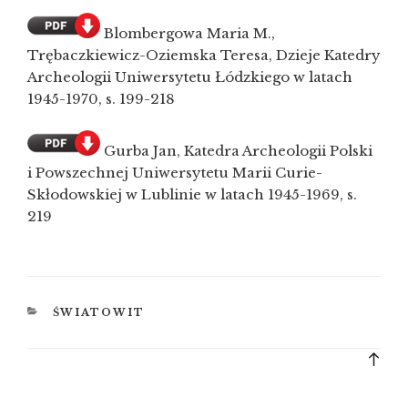
Blombergowa Maria M.,
Trębaczkiewicz-Oziemska Teresa, Dzieje Katedry
Archeologii Uniwersytetu Łódzkiego w latach
1945-1970, s. 199-218
Gurba Jan, Katedra Archeologii Polski
i Powszechnej Uniwersytetu Marii Curie-
Skłodowskiej w Lublinie w latach 1945-1969, s.
219
KATEGORIE
ŚWIATOWIT
Bac
to
top