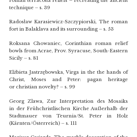
roman terracotta reliefs – recreating the ancient
technique – s. 39
Radosław Karasiewicz-Szczypiorski, The roman
fort in Balaklava and its surrounding – s. 53
Roksana Chowaniec, Corinthian roman relief
bowls from Acrae, Prov. Syracuse, South-Eastern
Sicily – s. 81
Elżbieta Jastrzębowska, Virga in the the hands of
Christ, Moses and Peter: pagan heritage
or christian novelty? – s. 99
Georg Zlawa, Zur Interpretation des Mosaiks
in der Frühchristlischen Kirche Auẞerhalb der
Stadtmauer von Teurnia/St. Peter in Holz
(Kärnten/Österreich) – s. 111