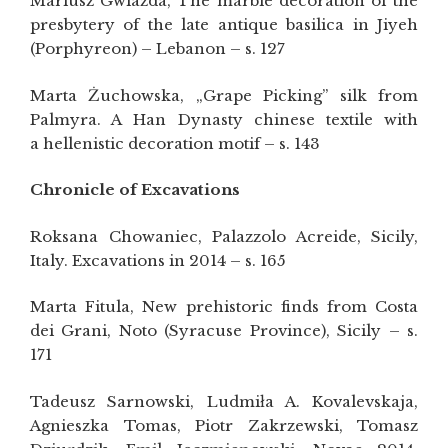
Mariusz Gwiazda, The marble decoration of the
presbytery of the late antique basilica in Jiyeh
(Porphyreon) – Lebanon – s. 127
Marta Żuchowska, „Grape Picking” silk from
Palmyra. A Han Dynasty chinese textile with
a hellenistic decoration motif – s. 143
Chronicle of Excavations
Roksana Chowaniec, Palazzolo Acreide, Sicily,
Italy. Excavations in 2014 – s. 165
Marta Fitula, New prehistoric finds from Costa
dei Grani, Noto (Syracuse Province), Sicily – s.
171
Tadeusz Sarnowski, Ludmiła A. Kovalevskaja,
Agnieszka Tomas, Piotr Zakrzewski, Tomasz