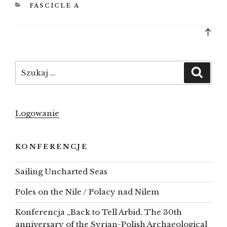
KATEGORIE
FASCICLE A
Bac
to
top
Szukaj:
Szuka
Logowanie
KONFERENCJE
Sailing Uncharted Seas
Poles on the Nile / Polacy nad Nilem
Konferencja „Back to Tell Arbid. The 30th
anniversary of the Syrian-Polish Archaeological