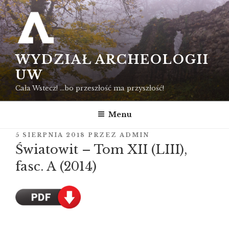
Przejdź
do
treści
WYDZIAŁ ARCHEOLOGII
UW
Cała Wstecz! …bo przeszłość ma przyszłość!
Menu
OPUBLIKOWANE
5 SIERPNIA 2018
PRZEZ
ADMIN
W
Światowit – Tom XII (LIII),
fasc. A (2014)