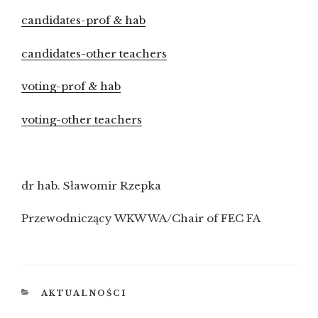
candidates-prof & hab
candidates-other teachers
voting-prof & hab
voting-other teachers
dr hab. Sławomir Rzepka
Przewodniczący WKW WA/Chair of FEC FA
KATEGORIE
AKTUALNOŚCI