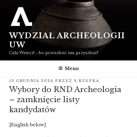
Przejdź
do
treści
WYDZIAŁ ARCHEOLOGII
UW
Cała Wstecz! …bo przeszłość ma przyszłość!
Menu
OPUBLIKOWANE
13 GRUDNIA 2024
PRZEZ
S.RZEPKA
W
Wybory do RND Archeologia
– zamknięcie listy
kandydatów
[English below]