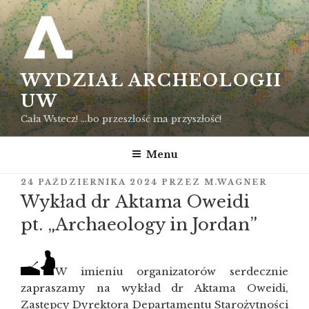
Przejdź
do
treści
WYDZIAŁ ARCHEOLOGII
UW
Cała Wstecz! …bo przeszłość ma przyszłość!
Menu
OPUBLIKOWANE
24 PAŹDZIERNIKA 2024
PRZEZ
M.WAGNER
W
Wykład dr Aktama Oweidi
pt. „Archaeology in Jordan”
W imieniu organizatorów serdecznie
zapraszamy na wykład dr Aktama Oweidi,
Zastępcy Dyrektora Departamentu Starożytności