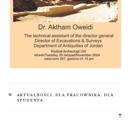
KATEGORIE
AKTUALNOŚCI
,
DLA PRACOWNIKA
,
DLA
STUDENTA
Bac
to
top