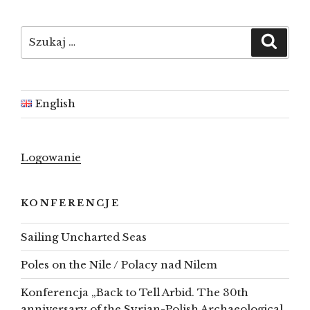
to
top
Szukaj:
Szuka
English
Logowanie
KONFERENCJE
Sailing Uncharted Seas
Poles on the Nile / Polacy nad Nilem
Konferencja „Back to Tell Arbid. The 30th
anniversary of the Syrian-Polish Archaeological