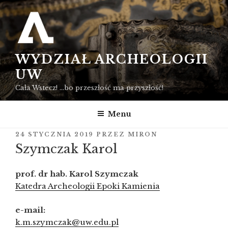
Przejdź
do
treści
WYDZIAŁ ARCHEOLOGII
UW
Cała Wstecz! …bo przeszłość ma przyszłość!
Menu
OPUBLIKOWANE
24 STYCZNIA 2019
PRZEZ
MIRON
W
Szymczak Karol
prof. dr hab. Karol Szymczak
Katedra Archeologii Epoki Kamienia
e-mail:
k.m.szymczak@uw.edu.pl