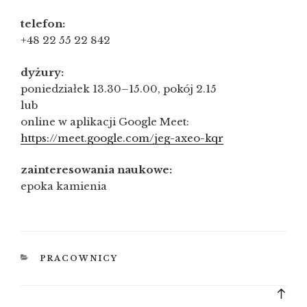
telefon:
+48 22 55 22 842
dyżury:
poniedziałek 13.30–15.00, pokój 2.15
lub
online w aplikacji Google Meet:
https://meet.google.com/jeg-axeo-kqr
zainteresowania naukowe:
epoka kamienia
KATEGORIE
PRACOWNICY
Bac