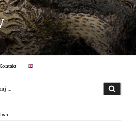
W
Kontakt
:
Szukaj
lish