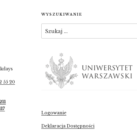
WYSZUKIWANIE
Szukaj:
ekdays
2 55 20
211
117
Logowanie
Deklaracja Dostępności