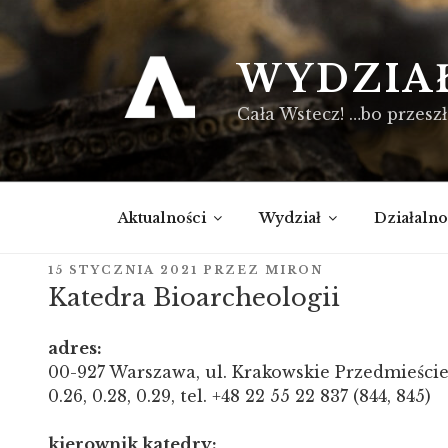
Przejdź
do
treści
WYDZIA
Cała Wstecz! …bo przeszł
Aktualności
Wydział
Działalno
OPUBLIKOWANE
15 STYCZNIA 2021
PRZEZ
MIRON
W
Katedra Bioarcheologii
adres:
00-927 Warszawa, ul. Krakowskie Przedmieście 
0.26, 0.28, 0.29, tel. +48 22 55 22 837 (844, 845)
kierownik katedry: