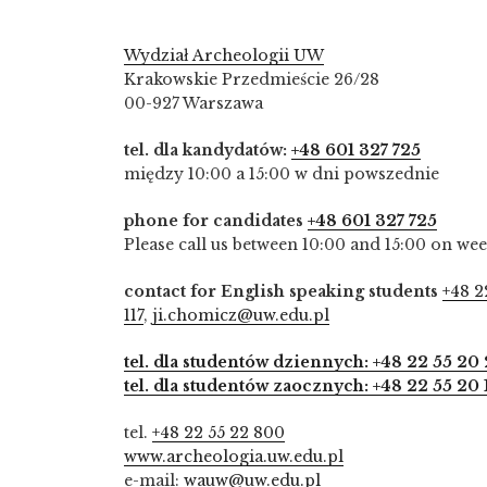
Wydział Archeologii UW
Krakowskie Przedmieście 26/28
00-927 Warszawa
tel. dla kandydatów:
+48 601 327 725
między 10:00 a 15:00 w dni powszednie
phone for candidates
+48 601 327 725
Please call us between 10:00 and 15:00 on we
contact for English speaking students
+48 2
117
,
ji.chomicz@uw.edu.pl
tel. dla studentów dziennych: +48 22 55 20 
tel. dla studentów zaocznych: +48 22 55 20 
tel.
+48 22 55 22 800
www.archeologia.uw.edu.pl
e-mail:
wauw@uw.edu.pl