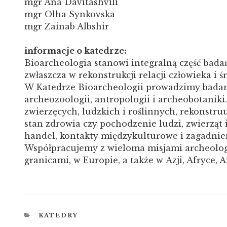
mgr Ana Davitashvili
mgr Olha Synkovska
mgr Zainab Albshir
informacje o katedrze:
Bioarcheologia stanowi integralną część bad
zwłaszcza w rekonstrukcji relacji człowieka i 
W Katedrze Bioarcheologii prowadzimy badani
archeozoologii, antropologii i archeobotanik
zwierzęcych, ludzkich i roślinnych, rekonstruu
stan zdrowia czy pochodzenie ludzi, zwierząt i
handel, kontakty międzykulturowe i zagadnieni
Współpracujemy z wieloma misjami archeologi
granicami, w Europie, a także w Azji, Afryce,
KATEGORIE
KATEDRY