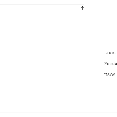
Back
to
top
LINKI
Poczt
USOS