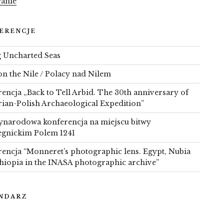
anie
ERENCJE
g Uncharted Seas
on the Nile / Polacy nad Nilem
encja „Back to Tell Arbid. The 30th anniversary of
rian-Polish Archaeological Expedition”
narodowa konferencja na miejscu bitwy
egnickim Polem 1241
encja “Monneret’s photographic lens. Egypt, Nubia
hiopia in the INASA photographic archive”
NDARZ