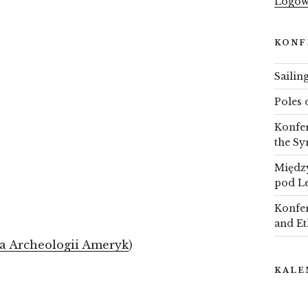
Logow
KONF
Sailin
Poles 
Konfer
the Sy
Między
pod L
Konfer
and Et
a Archeologii Ameryk
)
KALE