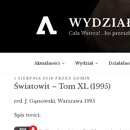
Przejdź
do
treści
WYDZIA
Cała Wstecz! …bo przeszł
Aktualności
Wydział
Działalno
OPUBLIKOWANE
5 SIERPNIA 2018
PRZEZ
ADMIN
W
Światowit – Tom XL (1995)
red. J. Gąssowski, Warszawa 1995
Spis treści: