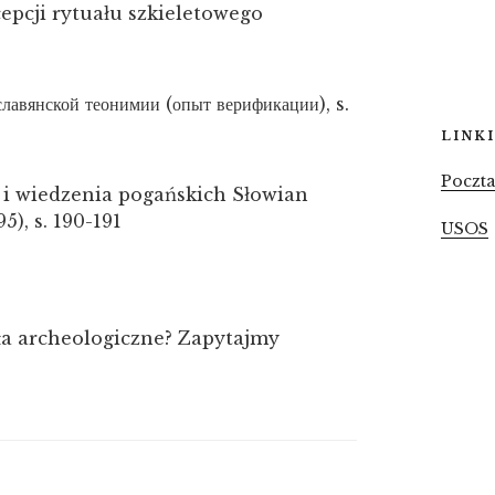
pcji rytuału szkieletowego
лавянской теонимии (опыт верификации), s.
LINKI
Poczt
 i wiedzenia pogańskich Słowian
), s. 190-191
USOS
ła archeologiczne? Zapytajmy