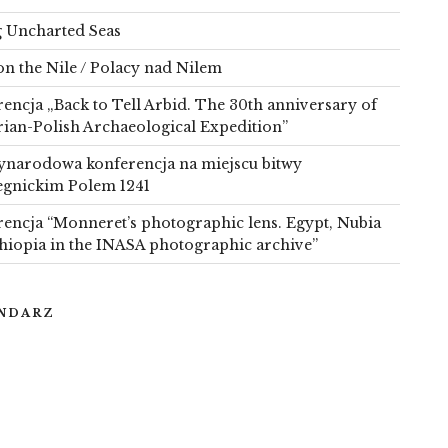
g Uncharted Seas
on the Nile / Polacy nad Nilem
encja „Back to Tell Arbid. The 30th anniversary of
rian-Polish Archaeological Expedition”
narodowa konferencja na miejscu bitwy
egnickim Polem 1241
encja “Monneret’s photographic lens. Egypt, Nubia
hiopia in the INASA photographic archive”
NDARZ