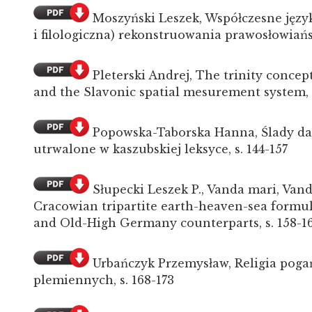
Moszyński Leszek, Współczesne jęz
i filologiczna) rekonstruowania prawosłowiańs
Pleterski Andrej, The trinity concep
and the Slavonic spatial mesurement system, s
Popowska-Taborska Hanna, Ślady da
utrwalone w kaszubskiej leksyce, s. 144-157
Słupecki Leszek P., Vanda mari, Vand
Cracowian tripartite earth-heaven-sea formul
and Old-High Germany counterparts, s. 158-1
Urbańczyk Przemysław, Religia pogań
plemiennych, s. 168-173