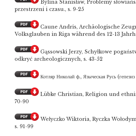
Bylina Stanisław, Problemy słowiańs
przestrzeni i czasu., s. 9-25
Caune Andris, Archäologische Zeug
Volksglauben in Riga während des 12-13 Jahrhu
Gąssowski Jerzy, Schyłkowe pogaństw
odkryć archeologicznych, s. 43-52
Котляр Николай ф., Языческая Русь (гепезиз
Lübke Christian, Religion und ethni
70-90
Wełyczko Wiktoria, Ryczka Wołodymy
s. 91-99