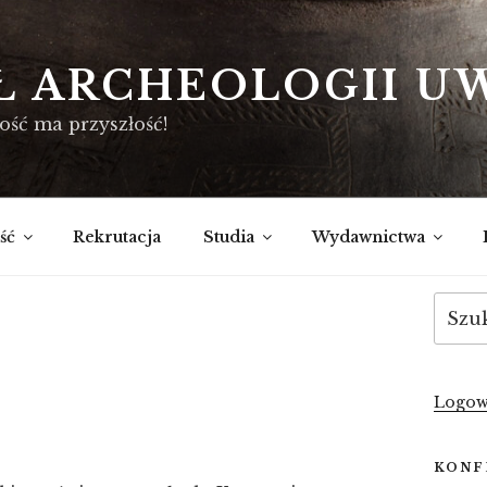
Ł ARCHEOLOGII U
ość ma przyszłość!
ść
Rekrutacja
Studia
Wydawnictwa
Szukaj
Logow
KONF