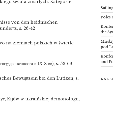
kiego świata zmarłych. Kategorie
Sailin
Poles 
nisse von den heidnischen
Konfer
nderts, s. 26-42
the Sy
Między
o na ziemiach polskich w świetle
pod L
Konfer
and Et
 государственности в IX-X вв), s. 53-69
sches Bewuβtsein bei den Lutizen, s.
KALE
r, Kijów w ukraińskiej demonologii,