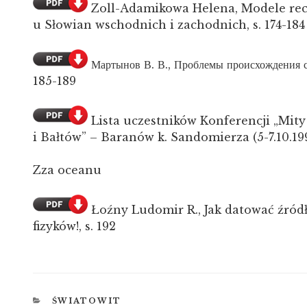
Zoll-Adamikowa Helena, Modele rece
u Słowian wschodnich i zachodnich, s. 174-184
Мартынов В. В., Проблемы происхождения с
185-189
Lista uczestników Konferencji „Mity
i Bałtów” – Baranów k. Sandomierza (5-7.10.1995
Zza oceanu
Łoźny Ludomir R., Jak datować źród
fizyków!, s. 192
KATEGORIE
ŚWIATOWIT