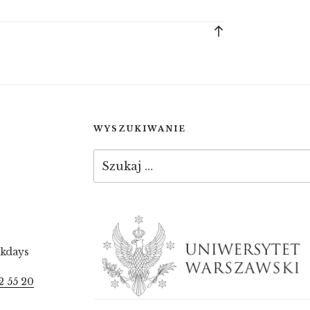
Back
to
top
WYSZUKIWANIE
Szukaj:
ekdays
2 55 20