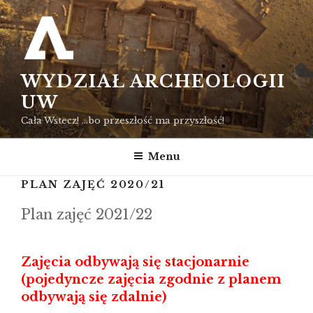
Przejdź
do
treści
WYDZIAŁ ARCHEOLOGII
UW
Cała Wstecz! …bo przeszłość ma przyszłość!
Menu
PLAN ZAJĘĆ 2020/21
Plan zajęć 2021/22
Zajęcia odbywają się stacjonarnie
(pojedyncze zajęcia zgodnie z planem
odbywają się zdalnie)